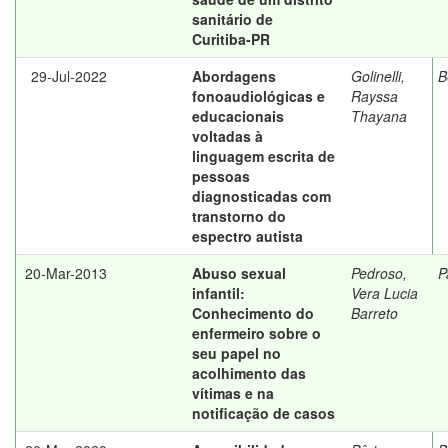
sanitário de
Curitiba-PR
29-Jul-2022
Abordagens
Golinelli,
B
fonoaudiológicas e
Rayssa
educacionais
Thayana
voltadas à
linguagem escrita de
pessoas
diagnosticadas com
transtorno do
espectro autista
20-Mar-2013
Abuso sexual
Pedroso,
P
infantil:
Vera Lucia
Conhecimento do
Barreto
enfermeiro sobre o
seu papel no
acolhimento das
vítimas e na
notificação de casos