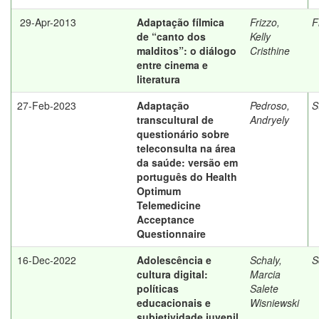
29-Apr-2013
Adaptação fílmica
Frizzo,
F
de “canto dos
Kelly
malditos”: o diálogo
Cristhine
entre cinema e
literatura
27-Feb-2023
Adaptação
Pedroso,
S
transcultural de
Andryely
questionário sobre
teleconsulta na área
da saúde: versão em
português do Health
Optimum
Telemedicine
Acceptance
Questionnaire
16-Dec-2022
Adolescência e
Schaly,
S
cultura digital:
Marcia
políticas
Salete
educacionais e
Wisniewski
subjetividade juvenil