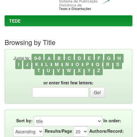
TEDE
Browsing by Title
0-9
A
B
C
D
E
F
G
H
Jump to:
I
J
K
L
M
N
O
P
Q
R
S
T
U
V
W
X
Y
Z
or enter first few letters:
Sort by:
In order:
Results/Page
Authors/Record: