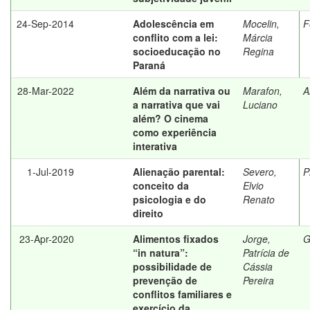
24-Sep-2014
Adolescência em
Mocelin,
F
conflito com a lei:
Márcia
socioeducação no
Regina
Paraná
28-Mar-2022
Além da narrativa ou
Marafon,
A
a narrativa que vai
Luciano
além? O cinema
como experiência
interativa
1-Jul-2019
Alienação parental:
Severo,
P
conceito da
Elvio
psicologia e do
Renato
direito
23-Apr-2020
Alimentos fixados
Jorge,
G
“in natura”:
Patrícia de
possibilidade de
Cássia
prevenção de
Pereira
conflitos familiares e
exercício da