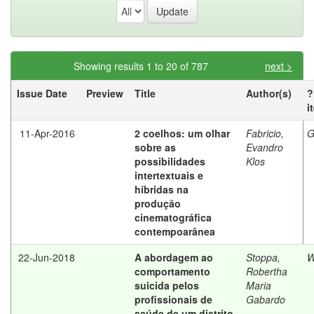
Showing results 1 to 20 of 787
next >
Issue Date
Preview
Title
Author(s)
?
i
11-Apr-2016
2 coelhos: um olhar
Fabricio,
G
sobre as
Evandro
possibilidades
Klos
intertextuais e
híbridas na
produção
cinematográfica
contempoarânea
22-Jun-2018
A abordagem ao
Stoppa,
W
comportamento
Robertha
suicida pelos
Maria
profissionais de
Gabardo
saúde de um distrito