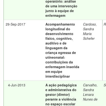
operatório: análise
de uma intervenção
junto à equipe de
enfermagem
29-Sep-2017
Acompanhamento
Cardoso,
R
longitudinal do
Sandra
desenvolvimento
Maria
físico, cognitivo,
Schefer
auditivo e de
linguagem da
criança egressa de
utineonatal:
contribuições da
enfermagem inserida
em equipe
interdisciplinar
4-Jun-2013
A ação pedagógica
Carvalho,
S
e administrativa do
Sandra
gestor (diretor)
Lenara
perante a violência
Nunes de
no espaço escolar