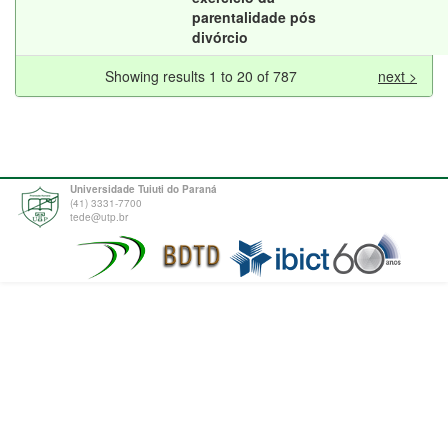
parentalidade pós
divórcio
Showing results 1 to 20 of 787
next >
Universidade Tuiuti do Paraná
(41) 3331-7700
tede@utp.br