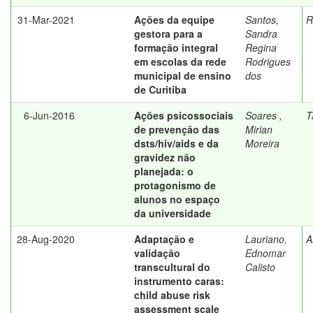
31-Mar-2021
Ações da equipe
Santos,
R
gestora para a
Sandra
formação integral
Regina
em escolas da rede
Rodrigues
municipal de ensino
dos
de Curitiba
6-Jun-2016
Ações psicossociais
Soares ,
T
de prevenção das
Mirian
dsts/hiv/aids e da
Moreira
gravidez não
planejada: o
protagonismo de
alunos no espaço
da universidade
28-Aug-2020
Adaptação e
Lauriano,
A
validação
Ednomar
transcultural do
Calisto
instrumento caras:
child abuse risk
assessment scale