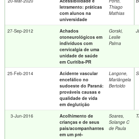
20-Mar-2020
Acessibilidade e
Pôrto,
B
letramento: práticas
Thiago
com alunos na
Mathias
universidade
27-Sep-2012
Achados
Gorski,
J
otoneurológicos em
Leslie
indivíduos com
Palma
cervicalgia de uma
unidade de saúde
em Curitiba-PR
25-Feb-2014
Acidente vascular
Langone,
S
encefálico no
Mariângela
sudoeste do Paraná:
Bertoldo
prováveis causas e
qualidade de vida
em deglutição
3-Jun-2016
Acolhimento de
Soares,
T
crianças e de seus
Solange C
pais/acompanhantes
de Paula
em um pré-