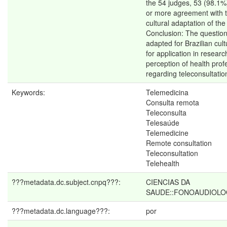
the 54 judges, 53 (98.1
or more agreement with t
cultural adaptation of the
Conclusion: The questio
adapted for Brazilian cult
for application in researc
perception of health prof
regarding teleconsultation
Keywords:
Telemedicina
Consulta remota
Teleconsulta
Telesaúde
Telemedicine
Remote consultation
Teleconsultation
Telehealth
???metadata.dc.subject.cnpq???:
CIENCIAS DA
SAUDE::FONOAUDIOLO
???metadata.dc.language???:
por