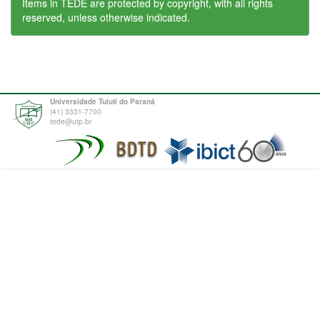
Items in TEDE are protected by copyright, with all rights
reserved, unless otherwise indicated.
Universidade Tuiuti do Paraná
(41) 3331-7700
tede@utp.br