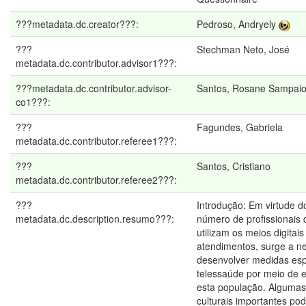
???metadata.dc.creator???:
Pedroso, Andryely
???
Stechman Neto, José
metadata.dc.contributor.advisor1???:
???metadata.dc.contributor.advisor-
Santos, Rosane Sampai
co1???:
???
Fagundes, Gabriela
metadata.dc.contributor.referee1???:
???
Santos, Cristiano
metadata.dc.contributor.referee2???:
???
Introdução: Em virtude d
metadata.dc.description.resumo???:
número de profissionais
utilizam os meios digitais
atendimentos, surge a n
desenvolver medidas esp
telessaúde por meio de 
esta população. Algumas
culturais importantes po