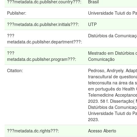
???metadata.dc.publisher.country???:
Brasil
Publisher:
Universidade Tuiuti do P
???metadata.dc.publisher.initials???:
UTP
???
Distúrbios da Comunica
metadata.dc.publisher.department???:
???
Mestrado em Distúrbios 
metadata.dc.publisher.program???:
Comunicação
Citation:
Pedroso, Andryely. Adap
transcultural de question
teleconsulta na área da 
em português do Health
Telemedicine Acceptance
2023. 58 f. Dissertação(
Distúrbios da Comunicaç
Universidade Tuiuti do Pa
2023.
???metadata.dc.rights???:
Acesso Aberto