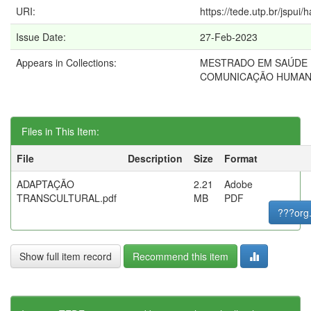
URI:
https://tede.utp.br/jspui
Issue Date:
27-Feb-2023
Appears in Collections:
MESTRADO EM SAÚDE 
COMUNICAÇÃO HUMA
Files in This Item:
File
Description
Size
Format
ADAPTAÇÃO
2.21
Adobe
TRANSCULTURAL.pdf
MB
PDF
???org
Show full item record
Recommend this item