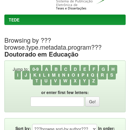
TEDE
Browsing by ???
browse.type.metadata.program???
Doutorado em Educação
0-9
A
B
C
D
E
F
G
H
Jump to:
I
J
K
L
M
N
O
P
Q
R
S
T
U
V
W
X
Y
Z
or enter first few letters:
Sort by:
In order: