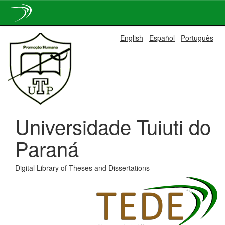
Skip
English
Español
Português
navigation
Universidade Tuiuti do
Paraná
Digital Library of Theses and Dissertations