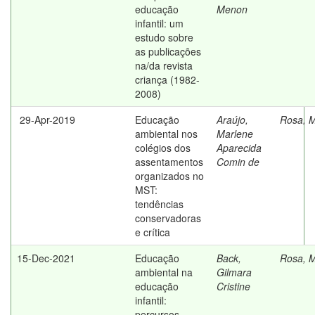
educação
Menon
infantil: um
estudo sobre
as publicações
na/da revista
criança (1982-
2008)
29-Apr-2019
Educação
Araújo,
Rosa, M
ambiental nos
Marlene
colégios dos
Aparecida
assentamentos
Comin de
organizados no
MST:
tendências
conservadoras
e crítica
15-Dec-2021
Educação
Back,
Rosa, M
ambiental na
Gilmara
educação
Cristine
infantil:
percursos,