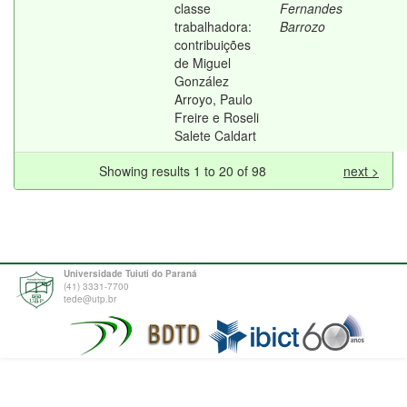
classe
Fernandes
trabalhadora:
Barrozo
contribuições
de Miguel
González
Arroyo, Paulo
Freire e Roseli
Salete Caldart
Showing results 1 to 20 of 98
next >
Universidade Tuiuti do Paraná
(41) 3331-7700
tede@utp.br