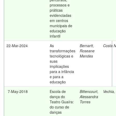
processos e
práticas
evidenciadas
em centros
municipais de
educação
infantil
22-Mar-2024
As
Bernartt,
Costa N
transformações
Roseane
tecnológicas e
Mendes
suas
implicações
para a infância
e para a
educação
7-May-2018
Escola de
Bittencourt,
Vechia, 
dança do
Alessandra
Teatro Guaíra:
Torres
do curso de
danças