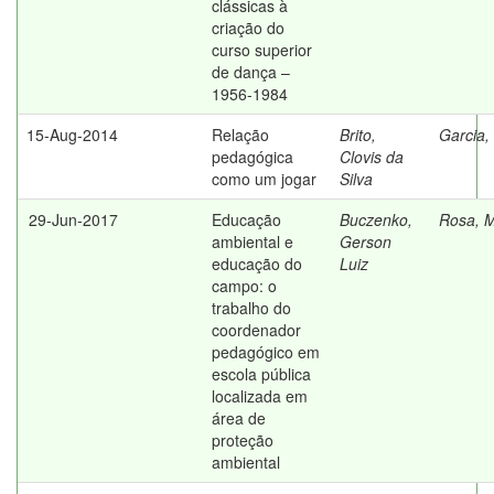
clássicas à
criação do
curso superior
de dança –
1956-1984
15-Aug-2014
Relação
Brito,
Garcia,
pedagógica
Clovis da
como um jogar
Silva
29-Jun-2017
Educação
Buczenko,
Rosa, M
ambiental e
Gerson
educação do
Luiz
campo: o
trabalho do
coordenador
pedagógico em
escola pública
localizada em
área de
proteção
ambiental