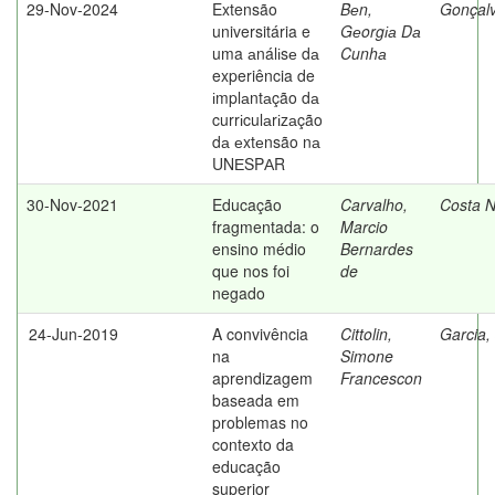
29-Nov-2024
Extensão
Bеn,
Gonçalv
universitária e
Gеorgіа Dа
uma аnálіsе dа
Cunhа
experiência de
іmplаntаção dа
currіculаrіzаção
dа еxtеnsão nа
UNЕSPАR
30-Nov-2021
Educação
Carvalho,
Costa N
fragmentada: o
Marcio
ensino médio
Bernardes
que nos foi
de
negado
24-Jun-2019
A convivência
Cittolin,
Garcia,
na
Simone
aprendizagem
Francescon
baseada em
problemas no
contexto da
educação
superior