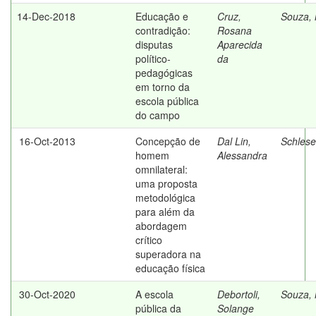
14-Dec-2018
Educação e
Cruz,
Souza, 
contradição:
Rosana
disputas
Aparecida
político-
da
pedagógicas
em torno da
escola pública
do campo
16-Oct-2013
Concepção de
Dal Lin,
Schlese
homem
Alessandra
omnilateral:
uma proposta
metodológica
para além da
abordagem
crítico
superadora na
educação física
30-Oct-2020
A escola
Debortoli,
Souza, 
pública da
Solange