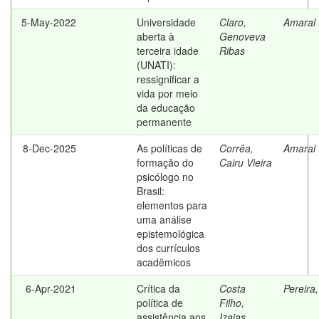
5-May-2022
Universidade
Claro,
Amaral 
aberta à
Genoveva
terceira idade
Ribas
(UNATI):
ressignificar a
vida por meio
da educação
permanente
8-Dec-2025
As políticas de
Corrêa,
Amaral 
formação do
Cairu Vieira
psicólogo no
Brasil:
elementos para
uma análise
epistemológica
dos currículos
acadêmicos
6-Apr-2021
Crítica da
Costa
Pereira
política de
Filho,
assistência aos
Izaias