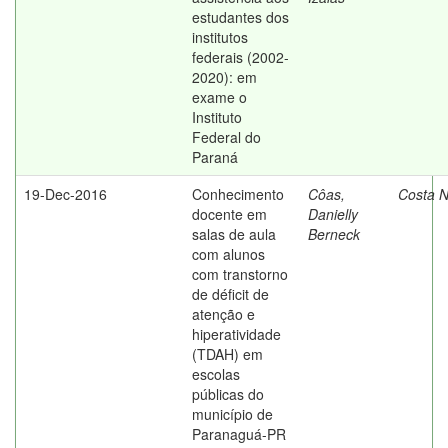
estudantes dos
institutos
federais (2002-
2020): em
exame o
Instituto
Federal do
Paraná
19-Dec-2016
Conhecimento
Côas,
Costa N
docente em
Danielly
salas de aula
Berneck
com alunos
com transtorno
de déficit de
atenção e
hiperatividade
(TDAH) em
escolas
públicas do
município de
Paranaguá-PR