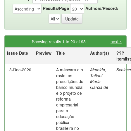
Results/Page
Authors/Record:
Showing results 1 to 20 of 98
next >
Issue Date
Preview
Title
Author(s)
???
itemlis
3-Dec-2020
A máscara e o
Almeida,
Schlese
rosto: as
Tatiani
prescrições do
Maria
banco mundial
Garcia de
e o projeto de
reforma
empresarial
para a
educação
pública
brasileira no