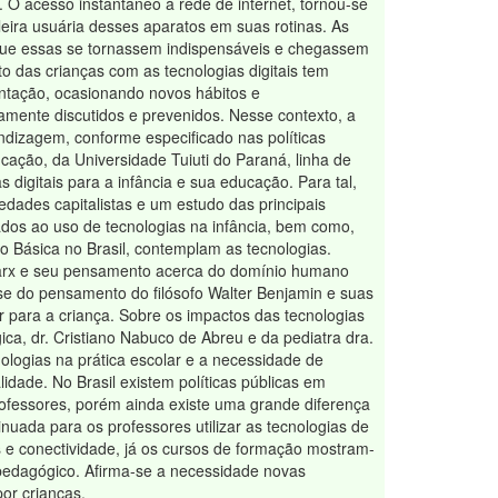
. O acesso instantâneo à rede de internet, tornou-se
eira usuária desses aparatos em suas rotinas. As
a que essas se tornassem indispensáveis e chegassem
to das crianças com as tecnologias digitais tem
entação, ocasionando novos hábitos e
mente discutidos e prevenidos. Nesse contexto, a
ndizagem, conforme especificado nas políticas
ação, da Universidade Tuiuti do Paraná, linha de
s digitais para a infância e sua educação. Para tal,
iedades capitalistas e um estudo das principais
ados ao uso de tecnologias na infância, bem como,
 Básica no Brasil, contemplam as tecnologias.
l Marx e seu pensamento acerca do domínio humano
e-se do pensamento do filósofo Walter Benjamin e suas
r para a criança. Sobre os impactos das tecnologias
ica, dr. Cristiano Nabuco de Abreu e da pediatra dra.
logias na prática escolar e a necessidade de
lidade. No Brasil existem políticas públicas em
rofessores, porém ainda existe uma grande diferença
tinuada para os professores utilizar as tecnologias de
 e conectividade, já os cursos de formação mostram-
 pedagógico. Afirma-se a necessidade novas
or crianças.