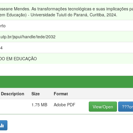
oseane Mendes. As transformações tecnológicas e suas implicações par
m Educação) - Universidade Tuiuti do Paraná, Curitiba, 2024.
rto
e.utp.br/jspui/handle/tede/2032
24
DO EM EDUCAÇÃO
Description
Size
Format
1.75 MB
Adobe PDF
View/Open
???or