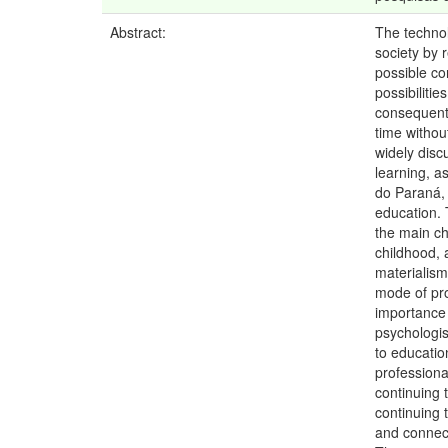
Abstract:
The technol
society by 
possible co
possibiliti
consequentl
time withou
widely disc
learning, a
do Paraná, 
education. 
the main ch
childhood, 
materialism
mode of pro
importance 
psychologis
to educatio
professional
continuing t
continuing 
and connect