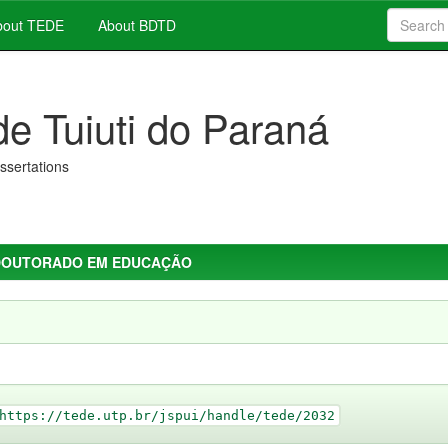
out TEDE
About BDTD
de Tuiuti do Paraná
issertations
DOUTORADO EM EDUCAÇÃO
https://tede.utp.br/jspui/handle/tede/2032