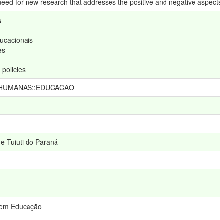
need for new research that addresses the positive and negative aspects
s
ducacionais
es
 policies
 HUMANAS::EDUCACAO
e Tuiuti do Paraná
 em Educação