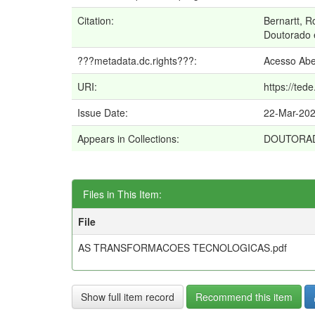
Citation:
Bernartt, R
Doutorado e
???metadata.dc.rights???:
Acesso Abe
URI:
https://ted
Issue Date:
22-Mar-20
Appears in Collections:
DOUTORA
Files in This Item:
File
AS TRANSFORMACOES TECNOLOGICAS.pdf
Show full item record
Recommend this item