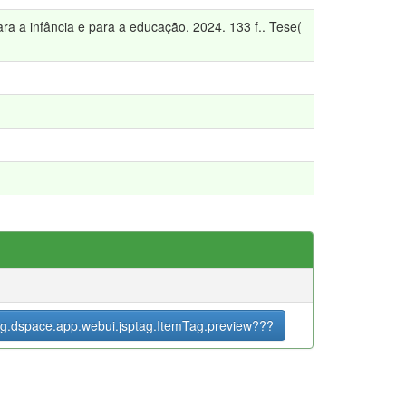
a a infância e para a educação. 2024. 133 f.. Tese(
g.dspace.app.webui.jsptag.ItemTag.preview???