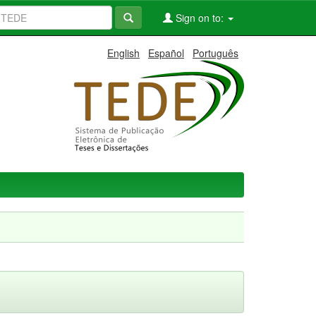
Sign on to:
English
Español
Português