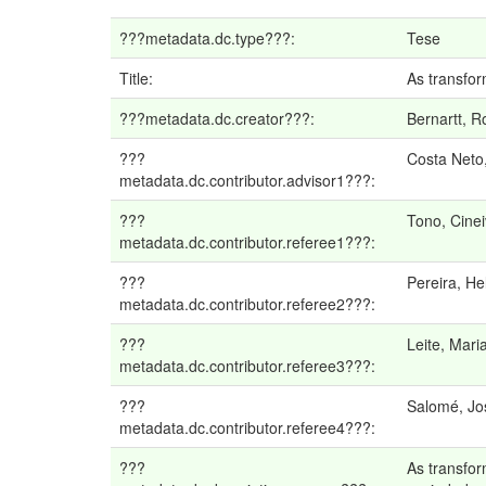
???metadata.dc.type???:
Tese
Title:
As transfor
???metadata.dc.creator???:
Bernartt, 
???
Costa Neto
metadata.dc.contributor.advisor1???:
???
Tono, Cine
metadata.dc.contributor.referee1???:
???
Pereira, He
metadata.dc.contributor.referee2???:
???
Leite, Maria
metadata.dc.contributor.referee3???:
???
Salomé, Jo
metadata.dc.contributor.referee4???:
???
As transfo