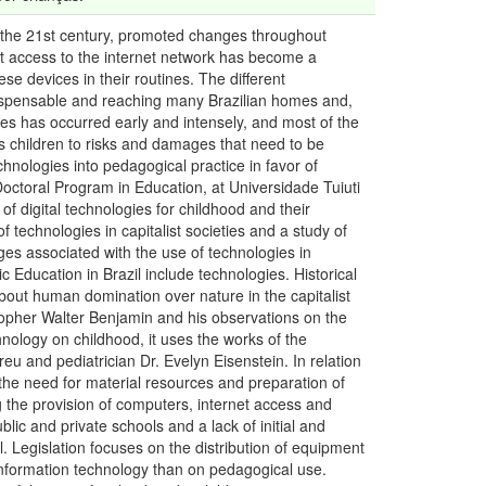
f the 21st century, promoted changes throughout
nt access to the internet network has become a
se devices in their routines. The different
indispensable and reaching many Brazilian homes and,
gies has occurred early and intensely, and most of the
s children to risks and damages that need to be
hnologies into pedagogical practice in favor of
 Doctoral Program in Education, at Universidade Tuiuti
of digital technologies for childhood and their
f technologies in capitalist societies and a study of
ges associated with the use of technologies in
 Education in Brazil include technologies. Historical
bout human domination over nature in the capitalist
sopher Walter Benjamin and his observations on the
hnology on childhood, it uses the works of the
eu and pediatrician Dr. Evelyn Eisenstein. In relation
 the need for material resources and preparation of
ing the provision of computers, internet access and
ublic and private schools and a lack of initial and
l. Legislation focuses on the distribution of equipment
 information technology than on pedagogical use.