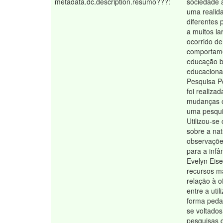
metadata.dc.description.resumo???:
sociedade a
uma realid
diferentes 
a muitos la
ocorrido de
comportame
educação bu
educaciona
Pesquisa Po
foi realiza
mudanças ob
uma pesqui
Utilizou-s
sobre a nat
observações
para a infâ
Evelyn Eis
recursos ma
relação à o
entre a uti
forma peda
se voltados
pesquisas q