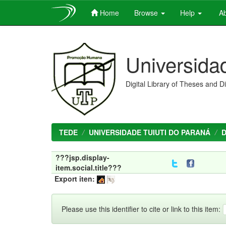
Home
Browse
Help
Ab
Skip
navigation
Universida
Digital Library of Theses and D
TEDE
UNIVERSIDADE TUIUTI DO PARANÁ
???jsp.display-
item.social.title???
Export iten:
Please use this identifier to cite or link to this item: