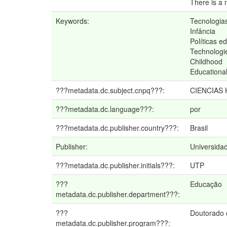
There is a 
Keywords:
Tecnologia
Infância
Políticas e
Technologi
Childhood
Educational
???metadata.dc.subject.cnpq???:
CIENCIAS
???metadata.dc.language???:
por
???metadata.dc.publisher.country???:
Brasil
Publisher:
Universidad
???metadata.dc.publisher.initials???:
UTP
???
Educação
metadata.dc.publisher.department???:
???
Doutorado
metadata.dc.publisher.program???: