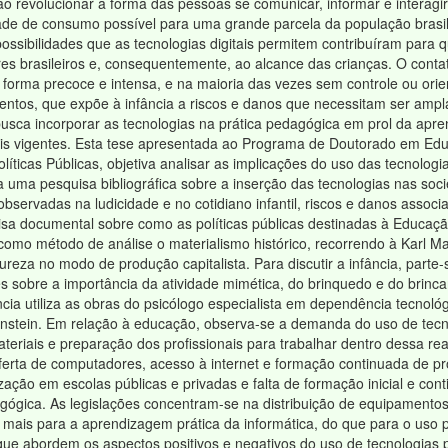
o revolucionar a forma das pessoas se comunicar, informar e interagir
ade de consumo possível para uma grande parcela da população brasil
possibilidades que as tecnologias digitais permitem contribuíram par
res brasileiros e, consequentemente, ao alcance das crianças. O conta
 forma precoce e intensa, e na maioria das vezes sem controle ou ori
ntos, que expõe à infância a riscos e danos que necessitam ser ampla
sca incorporar as tecnologias na prática pedagógica em prol da apre
is vigentes. Esta tese apresentada ao Programa de Doutorado em Educ
líticas Públicas, objetiva analisar as implicações do uso das tecnologia
da uma pesquisa bibliográfica sobre a inserção das tecnologias nas soc
servadas na ludicidade e no cotidiano infantil, riscos e danos associ
sa documental sobre como as políticas públicas destinadas à Educação
e como método de análise o materialismo histórico, recorrendo à Kar
ureza no modo de produção capitalista. Para discutir a infância, part
 sobre a importância da atividade mimética, do brinquedo e do brinca
ncia utiliza as obras do psicólogo especialista em dependência tecnológ
enstein. Em relação à educação, observa-se a demanda do uso de tecno
teriais e preparação dos profissionais para trabalhar dentro dessa rea
ferta de computadores, acesso à internet e formação continuada de p
lização em escolas públicas e privadas e falta de formação inicial e con
gógica. As legislações concentram-se na distribuição de equipamentos
 mais para a aprendizagem prática da informática, do que para o uso
ue abordem os aspectos positivos e negativos do uso de tecnologias p