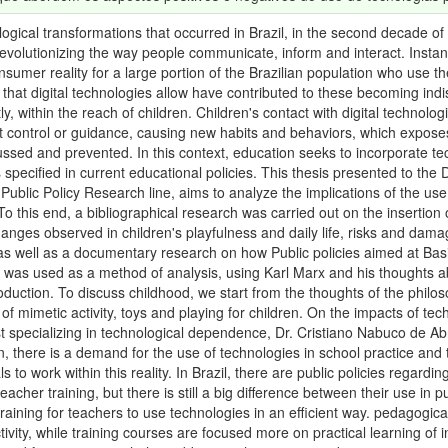
ogical transformations that occurred in Brazil, in the second decade o
revolutionizing the way people communicate, inform and interact. Insta
nsumer reality for a large portion of the Brazilian population who use the
es that digital technologies allow have contributed to these becoming 
y, within the reach of children. Children's contact with digital technolo
t control or guidance, causing new habits and behaviors, which expose
ussed and prevented. In this context, education seeks to incorporate tec
s specified in current educational policies. This thesis presented to the
Public Policy Research line, aims to analyze the implications of the use 
To this end, a bibliographical research was carried out on the insertion o
anges observed in children's playfulness and daily life, risks and dama
as well as a documentary research on how Public policies aimed at Basic
 was used as a method of analysis, using Karl Marx and his thoughts a
duction. To discuss childhood, we start from the thoughts of the philo
of mimetic activity, toys and playing for children. On the impacts of tec
t specializing in technological dependence, Dr. Cristiano Nabuco de Abr
n, there is a demand for the use of technologies in school practice and
s to work within this reality. In Brazil, there are public policies regard
eacher training, but there is still a big difference between their use in p
training for teachers to use technologies in an efficient way. pedagogica
ivity, while training courses are focused more on practical learning of