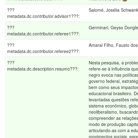
???
Salomé, Josélia Schwan
metadata.dc.contributor.advisor1???:
???
Germinari, Geyso Dongl
metadata.dc.contributor.referee1???:
???
Amaral Filho, Fausto do
metadata.dc.contributor.referee2???:
???
Nesta pesquisa, a proble
metadata.dc.description.resumo???:
refere-se à influência q
negro evoca nas política
governo federal, estratég
bem como seus impactos
educacional brasileiro. D
levantadas questões refe
sistema econômico, glob
neoliberalismo, buscand
compreender as relações
modo de produção capital
articulando-as com a ed
movimentos sociais, esp