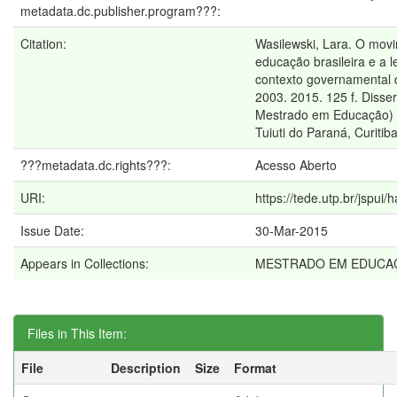
metadata.dc.publisher.program???:
Citation:
Wasilewski, Lara. O mov
educação brasileira e a l
contexto governamental 
2003. 2015. 125 f. Disse
Mestrado em Educação) 
Tuiuti do Paraná, Curitib
???metadata.dc.rights???:
Acesso Aberto
URI:
https://tede.utp.br/jspui
Issue Date:
30-Mar-2015
Appears in Collections:
MESTRADO EM EDUCA
Files in This Item:
File
Description
Size
Format