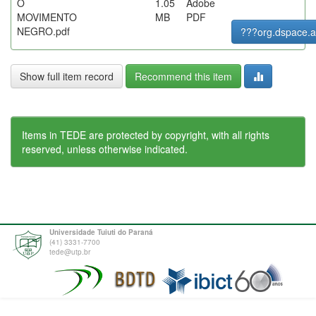
O
1.05
Adobe
MOVIMENTO
MB
PDF
NEGRO.pdf
???org.dspace.a
Show full item record
Recommend this item
Items in TEDE are protected by copyright, with all rights
reserved, unless otherwise indicated.
Universidade Tuiuti do Paraná
(41) 3331-7700
tede@utp.br