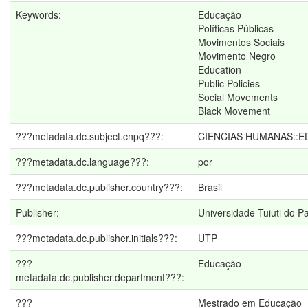
Keywords:
Educação
Políticas Públicas
Movimentos Sociais
Movimento Negro
Education
Public Policies
Social Movements
Black Movement
???metadata.dc.subject.cnpq???:
CIENCIAS HUMANAS::
???metadata.dc.language???:
por
???metadata.dc.publisher.country???:
Brasil
Publisher:
Universidade Tuiuti do P
???metadata.dc.publisher.initials???:
UTP
???
Educação
metadata.dc.publisher.department???:
???
Mestrado em Educação