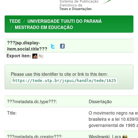
TEDE
UNIVERSIDADE TUIUTI DO PARANÁ
MESTRADO EM EDUCAÇÃO
???jsp.display-
item.social.title???
Export iten:
Please use this identifier to cite or link to this item:
https://tede.utp.br/jspui/handle/tede/1625
???metadata.dc.type???:
Dissertação
Title:
O movimento negro na 
brasileira e a lei 10.639/
governamental de 1995 
???metadata.dc.creator???:
Wasilewski, Lara