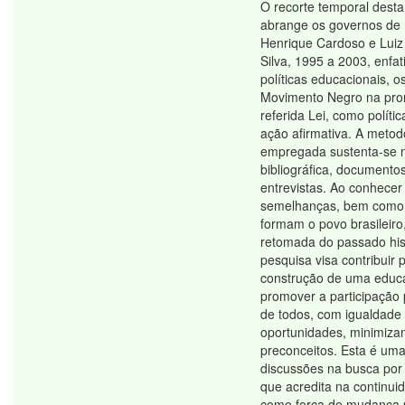
O recorte temporal desta
abrange os governos de
Henrique Cardoso e Luiz 
Silva, 1995 a 2003, enfa
políticas educacionais, o
Movimento Negro na pro
referida Lei, como polític
ação afirmativa. A metod
empregada sustenta-se n
bibliográfica, documentos 
entrevistas. Ao conhecer 
semelhanças, bem como 
formam o povo brasileiro
retomada do passado hist
pesquisa visa contribuir 
construção de uma educa
promover a participação p
de todos, com igualdade
oportunidades, minimiza
preconceitos. Esta é um
discussões na busca po
que acredita na continui
como força de mudança 