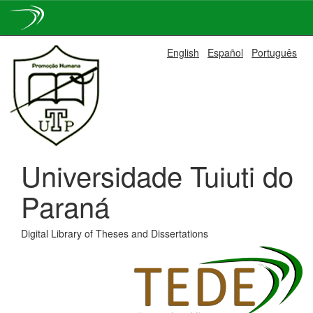
Skip
English
Español
Português
navigation
Universidade Tuiuti do
Paraná
Digital Library of Theses and Dissertations