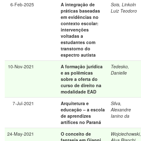
6-Feb-2025
A integração de
Sois, Linkoln
práticas baseadas
Luiz Teodoro
em evidências no
contexto escolar:
intervenções
voltadas a
estudantes com
transtorno do
espectro autista
10-Nov-2021
A formação jurídica
Tedesko,
e as polêmicas
Danielle
sobre a oferta do
curso de direito na
modalidade EAD
7-Jul-2021
Arquitetura e
Silva,
educação – a escola
Alexandre
de aprendizes
Ianino da
artífices no Paraná
24-May-2021
O conceito de
Wojciechowski,
fantasia em Gianni
Alua Bianchi