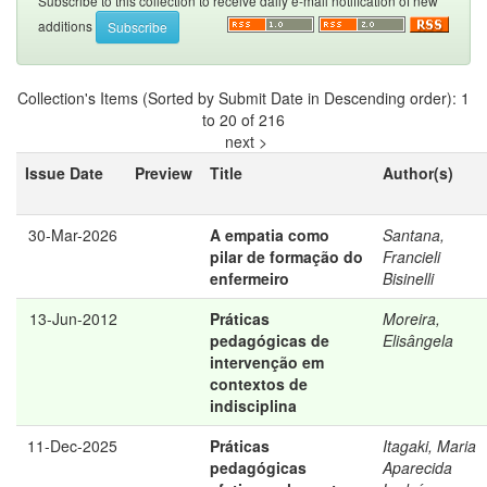
Subscribe to this collection to receive daily e-mail notification of new
additions
Collection's Items (Sorted by Submit Date in Descending order): 1
to 20 of 216
next >
Issue Date
Preview
Title
Author(s)
30-Mar-2026
A empatia como
Santana,
pilar de formação do
Francieli
enfermeiro
Bisinelli
13-Jun-2012
Práticas
Moreira,
pedagógicas de
Elisângela
intervenção em
contextos de
indisciplina
11-Dec-2025
Práticas
Itagaki, Maria
pedagógicas
Aparecida