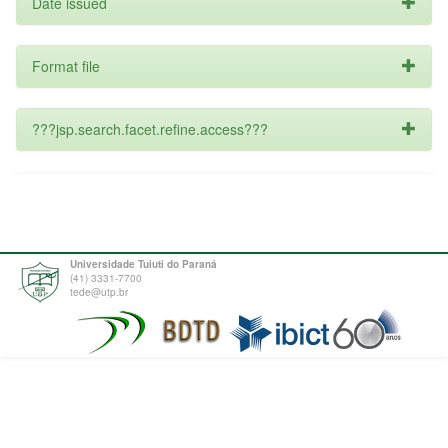
Date issued
Format file
???jsp.search.facet.refine.access???
Universidade Tuiuti do Paraná
(41) 3331-7700
tede@utp.br