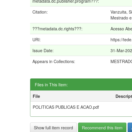
metadata.dc.publisher.program???:
Citation:
Vanzuita, S
Mestrado em
???metadata.dc.rights???:
Acesso Abe
URI:
https://ted
Issue Date:
31-Mar-20
Appears in Collections:
MESTRAD
Files in This Item:
File
Descrip
POLITICAS PUBLICAS E ACAO.pdf
Show full item record
Recommend this item