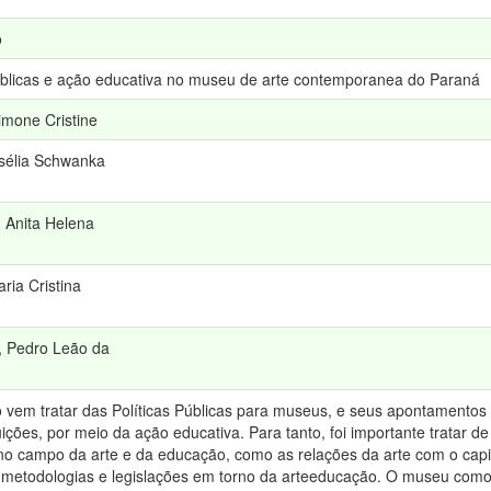
o
públicas e ação educativa no museu de arte contemporanea do Paraná
imone Cristine
sélia Schwanka
 Anita Helena
ria Cristina
, Pedro Leão da
o vem tratar das Políticas Públicas para museus, e seus apontamento
tuições, por meio da ação educativa. Para tanto, foi importante tratar 
no campo da arte e da educação, como as relações da arte com o capit
metodologias e legislações em torno da arteeducação. O museu como a