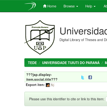
Home
Browse
Help
Ab
Skip
navigation
Universida
Digital Library of Theses and D
TEDE
UNIVERSIDADE TUIUTI DO PARANÁ
???jsp.display-
item.social.title???
Export iten:
Please use this identifier to cite or link to this item: