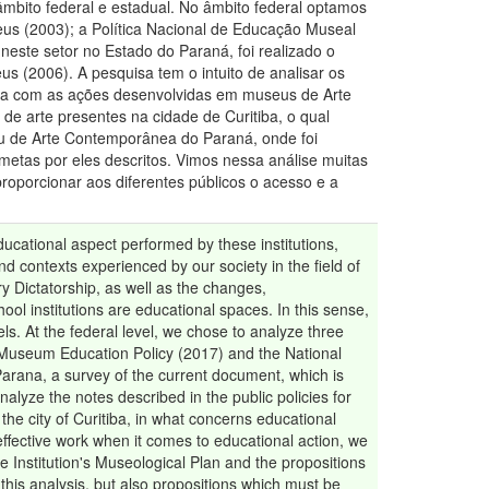
âmbito federal e estadual. No âmbito federal optamos
eus (2003); a Política Nacional de Educação Museal
neste setor no Estado do Paraná, foi realizado o
s (2006). A pesquisa tem o intuito de analisar os
cia com as ações desenvolvidas em museus de Arte
de arte presentes na cidade de Curitiba, o qual
eu de Arte Contemporânea do Paraná, onde foi
 metas por eles descritos. Vimos nessa análise muitas
oporcionar aos diferentes públicos o acesso e a
ducational aspect performed by these institutions,
d contexts experienced by our society in the field of
ry Dictatorship, as well as the changes,
l institutions are educational spaces. In this sense,
ls. At the federal level, we chose to analyze three
 Museum Education Policy (2017) and the National
 Parana, a survey of the current document, which is
lyze the notes described in the public policies for
he city of Curitiba, in what concerns educational
effective work when it comes to educational action, we
 Institution's Museological Plan and the propositions
is analysis, but also propositions which must be