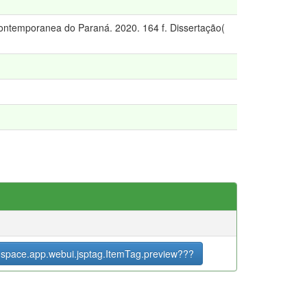
 contemporanea do Paraná. 2020. 164 f. Dissertação(
space.app.webui.jsptag.ItemTag.preview???