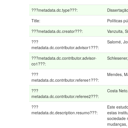
???metadata.dc.type???:
Dissertaçã
Title:
Políticas 
???metadata.dc.creator???:
Vanzuita, S
???
Salomé, Jo
metadata.dc.contributor.advisor1???:
???metadata.dc.contributor.advisor-
Schlesener,
co1???:
???
Mendes, Ma
metadata.dc.contributor.referee1???:
???
Costa Neto
metadata.dc.contributor.referee2???:
???
Este estud
metadata.dc.description.resumo???:
estas insti
sociedade 
mudanças, 