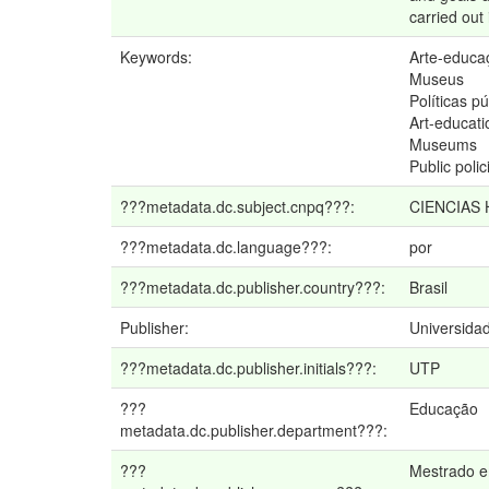
carried out
Keywords:
Arte-educa
Museus
Políticas pú
Art-educati
Museums
Public polic
???metadata.dc.subject.cnpq???:
CIENCIAS
???metadata.dc.language???:
por
???metadata.dc.publisher.country???:
Brasil
Publisher:
Universidad
???metadata.dc.publisher.initials???:
UTP
???
Educação
metadata.dc.publisher.department???:
???
Mestrado 