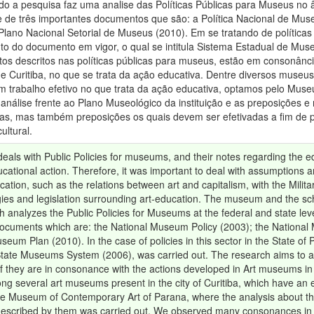
do a pesquisa faz uma analise das Políticas Públicas para Museus no 
e de três importantes documentos que são: a Política Nacional de Mus
Plano Nacional Setorial de Museus (2010). Em se tratando de políticas 
o do documento em vigor, o qual se intitula Sistema Estadual de Museu
os descritos nas políticas públicas para museus, estão em consonân
e Curitiba, no que se trata da ação educativa. Dentre diversos museus 
 trabalho efetivo no que trata da ação educativa, optamos pelo Mus
 análise frente ao Plano Museológico da instituição e as preposições e
as, mas também preposições os quais devem ser efetivadas a fim de pr
ultural.
deals with Public Policies for museums, and their notes regarding the e
cational action. Therefore, it was important to deal with assumptions an
cation, such as the relations between art and capitalism, with the Milita
es and legislation surrounding art-education. The museum and the schoo
h analyzes the Public Policies for Museums at the federal and state leve
ocuments which are: the National Museum Policy (2003); the National
seum Plan (2010). In the case of policies in this sector in the State of
State Museums System (2006), was carried out. The research aims to ana
 they are in consonance with the actions developed in Art museums in t
ng several art museums present in the city of Curitiba, which have an 
he Museum of Contemporary Art of Parana, where the analysis about the
escribed by them was carried out. We observed many consonances in th