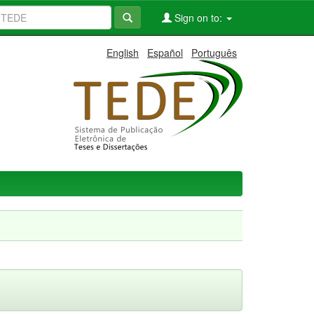
Sign on to:
English
Español
Português