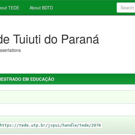
out TEDE
About BDTD
de Tuiuti do Paraná
issertations
MESTRADO EM EDUCAÇÃO
https://tede.utp.br/jspui/handle/tede/2076