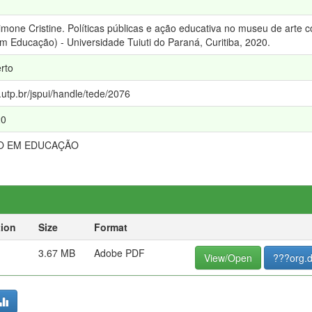
imone Cristine. Políticas públicas e ação educativa no museu de arte
 Educação) - Universidade Tuiuti do Paraná, Curitiba, 2020.
rto
e.utp.br/jspui/handle/tede/2076
20
O EM EDUCAÇÃO
tion
Size
Format
3.67 MB
Adobe PDF
View/Open
???org.d