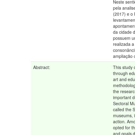
Neste senti
pela analis
(2017) e o 
levantament
apontament
da cidade d
possuem um
realizada a
consonânci
ampliação c
Abstract:
This study 
through edu
art and edu
methodologi
the researc
important d
Sectoral Mu
called the 
museums, if
action. Amo
opted for t
and goals d