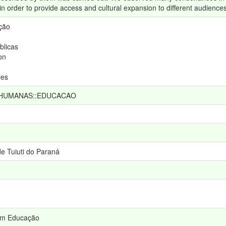
 in order to provide access and cultural expansion to different audiences
ção
blicas
on
ies
 HUMANAS::EDUCACAO
e Tuiuti do Paraná
em Educação