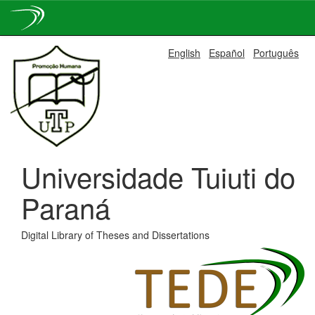
Skip
English
Español
Português
navigation
Universidade Tuiuti do
Paraná
Digital Library of Theses and Dissertations