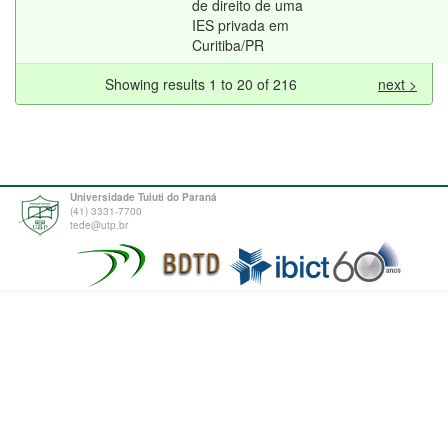
de direito de uma
IES privada em
Curitiba/PR
Showing results 1 to 20 of 216
next >
Universidade Tuiuti do Paraná
(41) 3331-7700
tede@utp.br