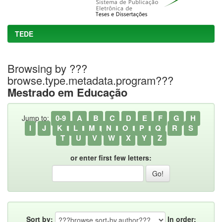
TEDE
Browsing by ???
browse.type.metadata.program???
Mestrado em Educação
0-9
A
B
C
D
E
F
G
H
Jump to:
I
J
K
L
M
N
O
P
Q
R
S
T
U
V
W
X
Y
Z
or enter first few letters:
Sort by:
In order: