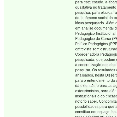
para este estudo, a abo
qualitativa no tratament
pesquisa, para elucidar a
do fenômeno social da e
lócus pesquisado. Além d
em análise documental d
Pedagógico Institucional 
Pedagógico do Curso (PP
Político Pedagógico (PP
entrevista semiestrutura
Coordenadora Pedagógic
pesquisada, que podem c
a concretização dos obje
pesquisa. Os resultados
analisados, nesta Disse
para o entendimento da c
da extensão e para as a
extensionistas, para alé
institucionais e do enca
notório saber. Concomit
possibilidades para que 
constitua em espaço fec
tange saberes eruditos 