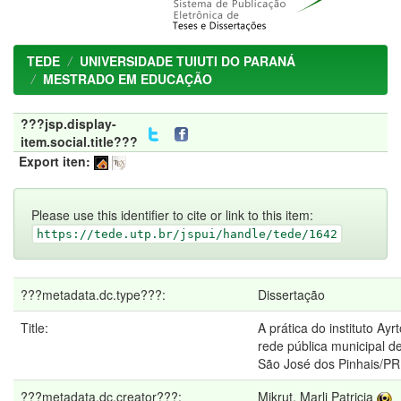
TEDE
UNIVERSIDADE TUIUTI DO PARANÁ
MESTRADO EM EDUCAÇÃO
???jsp.display-
item.social.title???
Export iten:
Please use this identifier to cite or link to this item:
https://tede.utp.br/jspui/handle/tede/1642
???metadata.dc.type???:
Dissertação
Title:
A prática do instituto Ay
rede pública municipal 
São José dos Pinhais/PR
???metadata.dc.creator???:
Mikrut, Marli Patricia