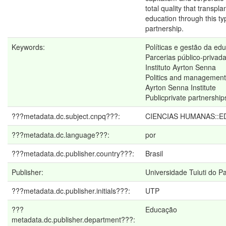
total quality that transpla
education through this ty
partnership.
Keywords:
Políticas e gestão da ed
Parcerias público-priva
Instituto Ayrton Senna
Politics and management
Ayrton Senna Institute
Publicprivate partnership
???metadata.dc.subject.cnpq???:
CIENCIAS HUMANAS::
???metadata.dc.language???:
por
???metadata.dc.publisher.country???:
Brasil
Publisher:
Universidade Tuiuti do P
???metadata.dc.publisher.initials???:
UTP
???
Educação
metadata.dc.publisher.department???: