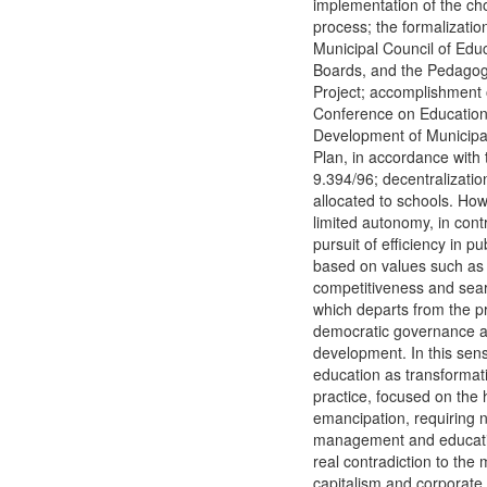
implementation of the cho
process; the formalization
Municipal Council of Edu
Boards, and the Pedagogic
Project; accomplishment 
Conference on Educatio
Development of Municipa
Plan, in accordance with
9.394/96; decentralizatio
allocated to schools. How
limited autonomy, in contr
pursuit of efficiency in pu
based on values such as
competitiveness and sear
which departs from the pr
democratic governance 
development. In this sen
education as transformati
practice, focused on the
emancipation, requiring 
management and educatio
real contradiction to the
capitalism and corporate