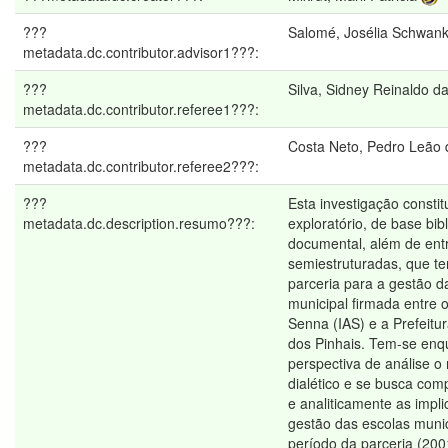
???
Salomé, Josélia Schwan
metadata.dc.contributor.advisor1???:
???
Silva, Sidney Reinaldo d
metadata.dc.contributor.referee1???:
???
Costa Neto, Pedro Leão 
metadata.dc.contributor.referee2???:
???
Esta investigação consti
metadata.dc.description.resumo???:
exploratório, de base bibl
documental, além de entr
semiestruturadas, que te
parceria para a gestão 
municipal firmada entre o
Senna (IAS) e a Prefeitu
dos Pinhais. Tem-se enq
perspectiva de análise o
dialético e se busca comp
e analiticamente as impl
gestão das escolas munic
período da parceria (200