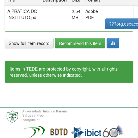
A PRATICA DO
2.54
Adobe
INSTITUTO.pdf
MB
PDF
???org.dspace
Show full item record
Recommend this item
Items in TEDE are protected by copyright, with all rights
reserved, unless otherwise indicated.
Universidade Tuiuti do Paraná
(41) 3331-7700
tede@utp.br