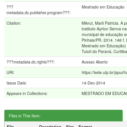
???
Mestrado em Educação
metadata.dc.publisher.program???:
Citation:
Mikrut, Marli Patricia. A p
instituto Ayrton Senna na
municipal de educação 
Pinhais/PR. 2014. 146 f.
Mestrado em Educação) 
Tuiuti do Paraná, Curitib
???metadata.dc.rights???:
Acesso Aberto
URI:
https://tede.utp.br/jspui
Issue Date:
14-Dec-2014
Appears in Collections:
MESTRADO EM EDUCA
Files in This Item:
File
Description
Size
Format