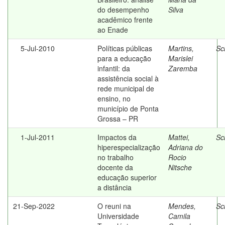
do desempenho
Silva
acadêmico frente
ao Enade
5-Jul-2010
Políticas públicas
Martins,
Sc
para a educação
Marislei
infantil: da
Zaremba
assistência social à
rede municipal de
ensino, no
município de Ponta
Grossa – PR
1-Jul-2011
Impactos da
Mattei,
Sc
hiperespecialização
Adriana do
no trabalho
Rocio
docente da
Nitsche
educação superior
a distância
21-Sep-2022
O reuni na
Mendes,
Sc
Universidade
Camila