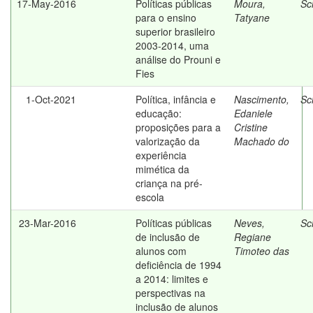
17-May-2016
Políticas públicas
Moura,
Sc
para o ensino
Tatyane
superior brasileiro
2003-2014, uma
análise do Prouni e
Fies
1-Oct-2021
Política, infância e
Nascimento,
Sc
educação:
Edaniele
proposições para a
Cristine
valorização da
Machado do
experiência
mimética da
criança na pré-
escola
23-Mar-2016
Políticas públicas
Neves,
Sc
de inclusão de
Regiane
alunos com
Timoteo das
deficiência de 1994
a 2014: limites e
perspectivas na
inclusão de alunos