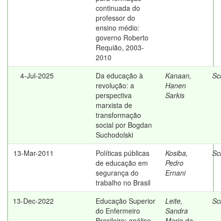
continuada do
professor do
ensino médio:
governo Roberto
Requião, 2003-
2010
4-Jul-2025
Da educação à
Kanaan,
Sc
revolução: a
Hanen
perspectiva
Sarkis
marxista de
transformação
social por Bogdan
Suchodolski
13-Mar-2011
Políticas públicas
Kosiba,
Sc
de educação em
Pedro
segurança do
Ernani
trabalho no Brasil
13-Dec-2022
Educação Superior
Leite,
Sc
do Enfermeiro
Sandra
Brasileiro: análise
Maria da