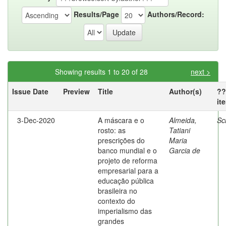
Results/Page
Authors/Record:
Showing results 1 to 20 of 28
next >
Issue Date
Preview
Title
Author(s)
??
it
3-Dec-2020
A máscara e o
Almeida,
Sc
rosto: as
Tatiani
prescrições do
Maria
banco mundial e o
Garcia de
projeto de reforma
empresarial para a
educação pública
brasileira no
contexto do
imperialismo das
grandes