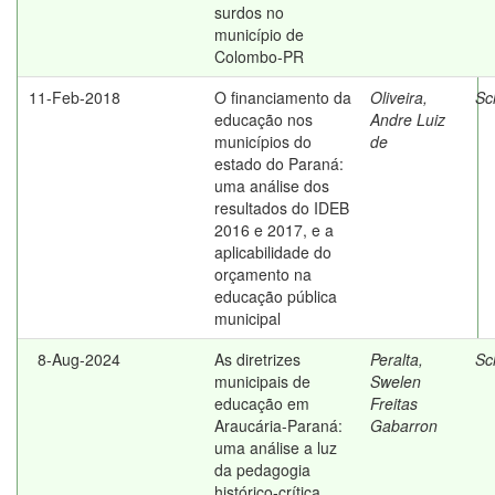
surdos no
município de
Colombo-PR
11-Feb-2018
O financiamento da
Oliveira,
Sc
educação nos
Andre Luiz
municípios do
de
estado do Paraná:
uma análise dos
resultados do IDEB
2016 e 2017, e a
aplicabilidade do
orçamento na
educação pública
municipal
8-Aug-2024
As diretrizes
Peralta,
Sc
municipais de
Swelen
educação em
Freitas
Araucária-Paraná:
Gabarron
uma análise a luz
da pedagogia
histórico-crítica