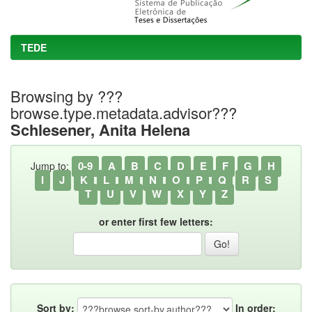
TEDE
Browsing by ???
browse.type.metadata.advisor???
Schlesener, Anita Helena
0-9
A
B
C
D
E
F
G
H
Jump to:
I
J
K
L
M
N
O
P
Q
R
S
T
U
V
W
X
Y
Z
or enter first few letters:
Sort by:
In order: