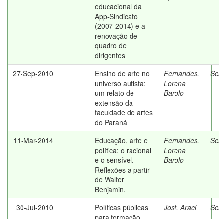
educacional da
App-Sindicato
(2007-2014) e a
renovação de
quadro de
dirigentes
27-Sep-2010
Ensino de arte no
Fernandes,
Sc
universo autista:
Lorena
um relato de
Barolo
extensão da
faculdade de artes
do Paraná
11-Mar-2014
Educação, arte e
Fernandes,
Sc
política: o racional
Lorena
e o sensível.
Barolo
Reflexões a partir
de Walter
Benjamin.
30-Jul-2010
Políticas públicas
Jost, Araci
Sc
para formação