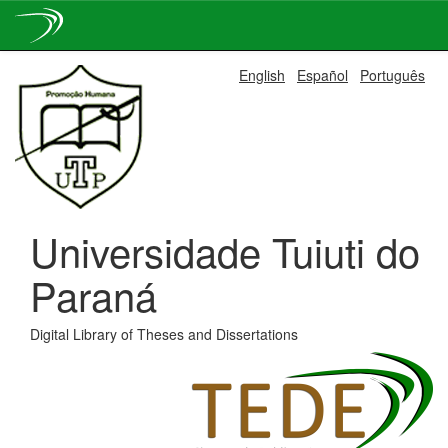
Skip
English
Español
Português
navigation
Universidade Tuiuti do
Paraná
Digital Library of Theses and Dissertations