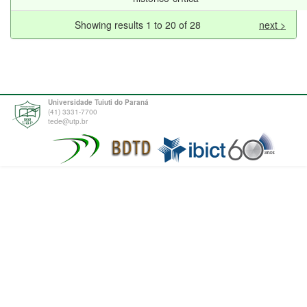
Showing results 1 to 20 of 28
next >
Universidade Tuiuti do Paraná
(41) 3331-7700
tede@utp.br