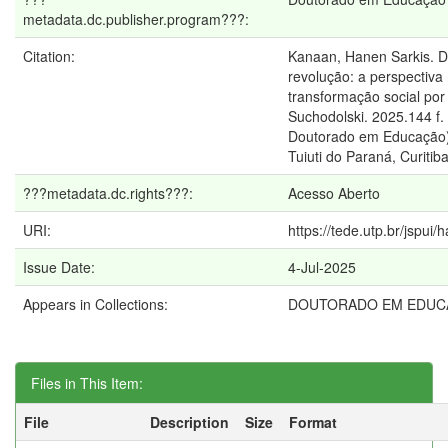
metadata.dc.publisher.program???:
Citation:
Kanaan, Hanen Sarkis. 
revolução: a perspectiva
transformação social po
Suchodolski. 2025.144 f.
Doutorado em Educação)
Tuiuti do Paraná, Curitib
???metadata.dc.rights???:
Acesso Aberto
URI:
https://tede.utp.br/jspui
Issue Date:
4-Jul-2025
Appears in Collections:
DOUTORADO EM EDUC
Files in This Item:
File
Description
Size
Format