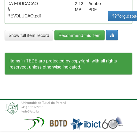
DA EDUCACAO
2.13
Adobe
À
MB
PDF
REVOLUCAO.pdf
???org.dspa
Show full item record
Recommend this item
Items in TEDE are protected by copyright, with all rights
reserved, unless otherwise indicated.
Universidade Tuiuti do Paraná
(41) 3331-7700
tede@utp.br