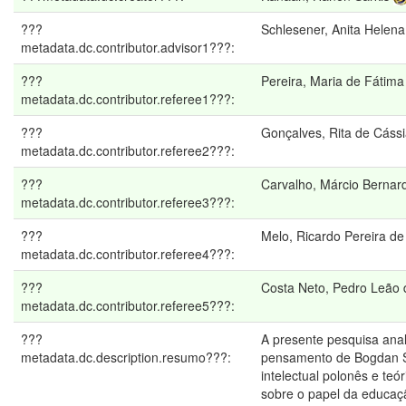
???
Schlesener, Anita Helena
metadata.dc.contributor.advisor1???:
???
Pereira, Maria de Fátim
metadata.dc.contributor.referee1???:
???
Gonçalves, Rita de Cáss
metadata.dc.contributor.referee2???:
???
Carvalho, Márcio Bernar
metadata.dc.contributor.referee3???:
???
Melo, Ricardo Pereira de
metadata.dc.contributor.referee4???:
???
Costa Neto, Pedro Leão 
metadata.dc.contributor.referee5???:
???
A presente pesquisa anal
metadata.dc.description.resumo???:
pensamento de Bogdan S
intelectual polonês e teór
sobre o papel da educaç