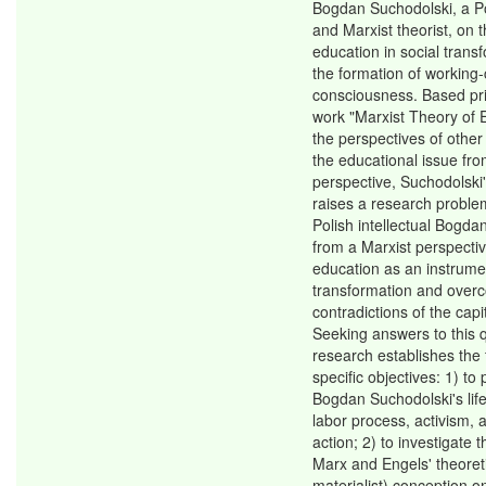
Bogdan Suchodolski, a Pol
and Marxist theorist, on t
education in social trans
the formation of working-
consciousness. Based pri
work "Marxist Theory of 
the perspectives of othe
the educational issue fro
perspective, Suchodolsk
raises a research proble
Polish intellectual Bogda
from a Marxist perspectiv
education as an instrumen
transformation and over
contradictions of the capi
Seeking answers to this q
research establishes the 
specific objectives: 1) to
Bogdan Suchodolski's life 
labor process, activism, a
action; 2) to investigate t
Marx and Engels' theoretic
materialist) conception o