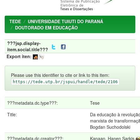
TEDE
UNIVERSIDADE TUIUTI DO PARANÁ
DOUTORADO EM EDUCAÇÃO
???jsp.display-
item.social.title???
Export iten:
Please use this identifier to cite or link to this item:
https://tede.utp.br/jspui/handle/tede/2106
???metadata.dc.type???:
Tese
Title:
Da educação à revolução
marxista de transformaçã
Bogdan Suchodolski
???metadata.dc.creator???:
Kanaan, Hanen Sarkis