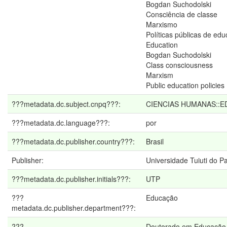
Bogdan Suchodolski
Consciência de classe
Marxismo
Políticas públicas de ed
Education
Bogdan Suchodolski
Class consciousness
Marxism
Public education policies
???metadata.dc.subject.cnpq???:
CIENCIAS HUMANAS::
???metadata.dc.language???:
por
???metadata.dc.publisher.country???:
Brasil
Publisher:
Universidade Tuiuti do P
???metadata.dc.publisher.initials???:
UTP
???
Educação
metadata.dc.publisher.department???:
???
Doutorado em Educação