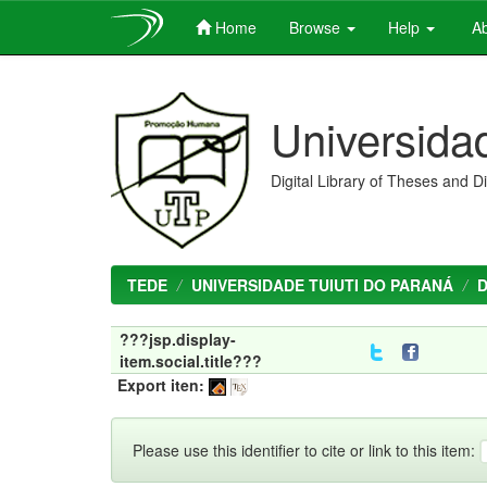
Home
Browse
Help
Ab
Skip
navigation
Universida
Digital Library of Theses and D
TEDE
UNIVERSIDADE TUIUTI DO PARANÁ
???jsp.display-
item.social.title???
Export iten:
Please use this identifier to cite or link to this item: