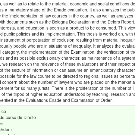
 as well as to relate to the material, economic and social conditions d
s a mandatory stage of the Enade evaluation. It also analyzes the publi
ce the implementation of law courses in the country, as well as analyzes 
with documents such as the Bologna Declaration and the Delors Report
nterests, and education is seen as a product to be consumed. This vie
d public policies and its implementation. This thesis is worked on, with t
instrument of perpetuation of exclusion resulting from material inequali
equally people who are in situations of inequality. It analyzes the evalu
l category, the implementation of the Examination, the verification of t
and its possible exclusionary character, as maintenance of a system 
s, we research on the relevance of these evaluations and their impact o
n of the seizure of information or can assume an emancipatory character.
possible for the law course to be directed to regional issues as perceit
 concern about the number of lawyers who are placed on the market af
acement for so many jurists. There is the proliferation of the number of H
of the tripod of higher education understood by teaching, research and
 verified in the Evaluations Enade and Examination of Order.
dico
do curso de Direito
de
Ordem