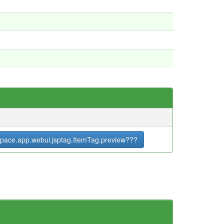
pace.app.webui.jsptag.ItemTag.preview???