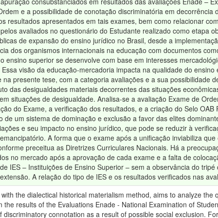
de apuração consubstanciados em resultados das avaliações Enade – 
dem e a possibilidade de conotação discriminatória em decorrência de 
os resultados apresentados em tais exames, bem como relacionar com 
pelos avaliados no questionário do Estudante realizado como etapa ob
úblicas de expansão do ensino jurídico no Brasil, desde a implementaç
ência dos organismos internacionais na educação com documentos como
o ensino superior se desenvolve com base em interesses mercadológi
 Essa visão da educação-mercadoria impacta na qualidade do ensino e
 na presente tese, com a categoria avaliações e a sua possibilidade
uto das desigualdades materiais decorrentes das situações econômicas 
em situações de desigualdade. Analisa-se a avaliação Exame de Ordem
ção do Exame, a verificação dos resultados, e a criação do Selo OAB
 de um sistema de dominação e exclusão a favor das elites dominante
iações e seu impacto no ensino jurídico, que pode se reduzir à verif
emancipatório. A forma que o exame após a unificação inviabiliza que 
conforme preceitua as Diretrizes Curriculares Nacionais. Há a preoc
os no mercado após a aprovação de cada exame e a falta de colocação 
e IES – Instituições de Ensino Superior – sem a observância do tripé
extensão. A relação do tipo de IES e os resultados verificados nas 
 with the dialectical historical materialism method, aims to analyze the qu
 the results of the Evaluations Enade - National Examination of Stud
 of discriminatory connotation as a result of possible social exclusion. F