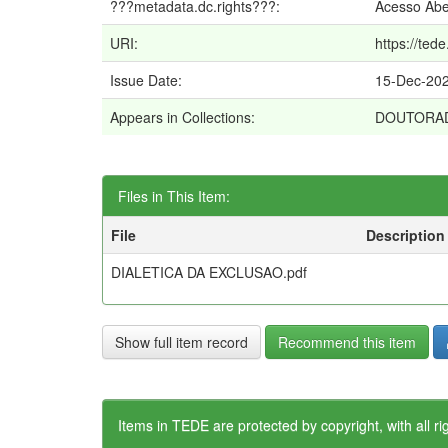
???metadata.dc.rights???:
Acesso Abe
URI:
https://ted
Issue Date:
15-Dec-20
Appears in Collections:
DOUTORA
Files in This Item:
File
Description
DIALETICA DA EXCLUSAO.pdf
Show full item record
Recommend this item
Items in TEDE are protected by copyright, with all ri