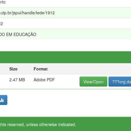
rto
e.utp.br/jspui/handle/tede/1912
22
DO EM EDUCAÇÃO
Size
Format
2.47 MB
Adobe PDF
View/Open
???org.ds
ghts reserved, unless otherwise indicated.