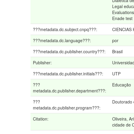
Dialética d
Legal educ
Evaluations
Enade test
???metadata.dc.subject.cnpq???:
CIENCIAS
???metadata.dc.language???:
por
???metadata.dc.publisher.country???:
Brasil
Publisher:
Universidad
???metadata.dc.publisher.initials???:
UTP
???
Educação
metadata.dc.publisher.department???:
???
Doutorado
metadata.dc.publisher.program???:
Citation:
Oliveira, A
cidade de C