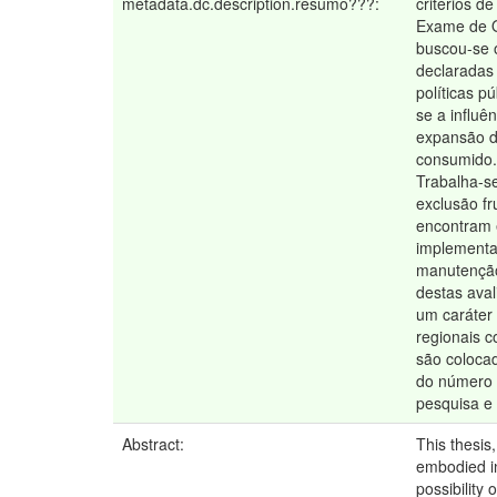
metadata.dc.description.resumo???:
critérios 
Exame de Or
buscou-se 
declaradas 
políticas p
se a influ
expansão d
consumido.
Trabalha-se
exclusão fr
encontram 
implementa
manutenção
destas aval
um caráter 
regionais 
são colocad
do número d
pesquisa e 
Abstract:
This thesis,
embodied in
possibility