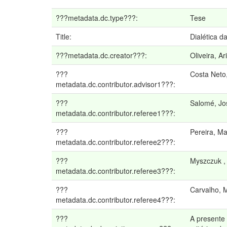
???metadata.dc.type???:
Tese
Title:
Dialética d
???metadata.dc.creator???:
Oliveira, A
???
Costa Neto
metadata.dc.contributor.advisor1???:
???
Salomé, Jo
metadata.dc.contributor.referee1???:
???
Pereira, M
metadata.dc.contributor.referee2???:
???
Myszczuk ,
metadata.dc.contributor.referee3???:
???
Carvalho, 
metadata.dc.contributor.referee4???:
???
A presente 