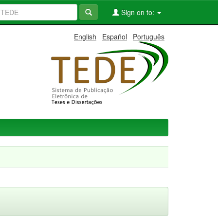
Sign on to:
English
Español
Português