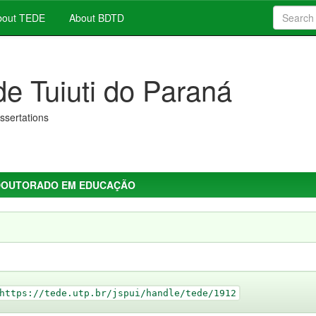
out TEDE
About BDTD
de Tuiuti do Paraná
issertations
DOUTORADO EM EDUCAÇÃO
https://tede.utp.br/jspui/handle/tede/1912