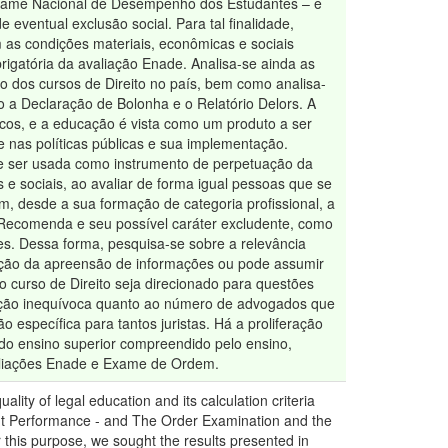
Exame Nacional de Desempenho dos Estudantes – e
eventual exclusão social. Para tal finalidade,
as condições materiais, econômicas e sociais
rigatória da avaliação Enade. Analisa-se ainda as
ão dos cursos de Direito no país, bem como analisa-
 a Declaração de Bolonha e o Relatório Delors. A
cos, e a educação é vista como um produto a ser
 nas políticas públicas e sua implementação.
 de ser usada como instrumento de perpetuação da
e sociais, ao avaliar de forma igual pessoas que se
, desde a sua formação de categoria profissional, a
 Recomenda e seu possível caráter excludente, como
s. Dessa forma, pesquisa-se sobre a relevância
icação da apreensão de informações ou pode assumir
o curso de Direito seja direcionado para questões
upação inequívoca quanto ao número de advogados que
específica para tantos juristas. Há a proliferação
 do ensino superior compreendido pelo ensino,
avaliações Enade e Exame de Ordem.
ality of legal education and its calculation criteria
ent Performance - and The Order Examination and the
or this purpose, we sought the results presented in