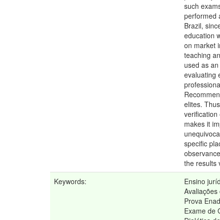
such exams,
performed a
Brazil, sin
education 
on market i
teaching an
used as an 
evaluating 
professiona
Recommends 
elites. Thu
verificatio
makes it im
unequivocal
specific pl
observance 
the results
Keywords:
Ensino jurí
Avaliações 
Prova Ena
Exame de 