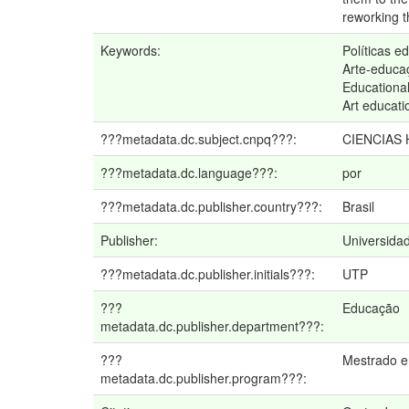
reworking t
Keywords:
Políticas e
Arte-educa
Educational
Art educati
???metadata.dc.subject.cnpq???:
CIENCIAS
???metadata.dc.language???:
por
???metadata.dc.publisher.country???:
Brasil
Publisher:
Universidad
???metadata.dc.publisher.initials???:
UTP
???
Educação
metadata.dc.publisher.department???:
???
Mestrado 
metadata.dc.publisher.program???: