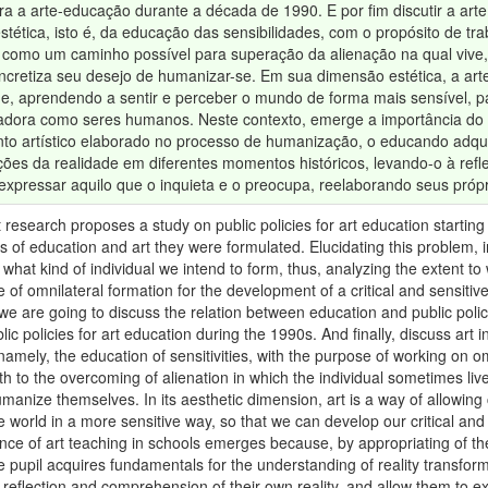
ra a arte-educação durante a década de 1990. E por fim discutir a art
tética, isto é, da educação das sensibilidades, com o propósito de tr
e como um caminho possível para superação da alienação na qual vive, p
retiza seu desejo de humanizar-se. Em sua dimensão estética, a arte
ade, aprendendo a sentir e perceber o mundo de forma mais sensível,
riadora como seres humanos. Neste contexto, emerge a importância do e
to artístico elaborado no processo de humanização, o educando adq
ões da realidade em diferentes momentos históricos, levando-o à refl
expressar aquilo que o inquieta e o preocupa, reelaborando seus próp
 research proposes a study on public policies for art education startin
s of education and art they were formulated. Elucidating this problem, i
what kind of individual we intend to form, thus, analyzing the extent to 
of omnilateral formation for the development of a critical and sensitive
 we are going to discuss the relation between education and public polic
ic policies for art education during the 1990s. And finally, discuss art 
amely, the education of sensitivities, with the purpose of working on omn
th to the overcoming of alienation in which the individual sometimes live
umanize themselves. In its aesthetic dimension, art is a way of allowing c
e world in a more sensitive way, so that we can develop our critical and
nce of art teaching in schools emerges because, by appropriating of th
e pupil acquires fundamentals for the understanding of reality transform
 reflection and comprehension of their own reality, and allow them to 