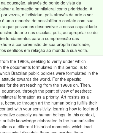
e na educação, através do ponto de vista da
abalhar a formação omnilateral como prioridade. A
or vezes, o indivíduo, pois através da arte o ser
 é uma maneira de possibilitar o contato com sua
 para que possamos desenvolver a nossa capacidade
nsino de arte nas escolas, pois, ao apropriar-se do
uire fundamentos para a compreensão das
exão e à compreensão de sua própria realidade,
rios sentidos em relação ao mundo a sua volta.
g from the 1960s, seeking to verify under which
n the documents formulated in this period, is to
which Brazilian public policies were formulated in the
 attitude towards the world. For the specific
ies for the art teaching from the 1960s on. Then,
in education, through the point of view of aesthetic
ilateral formation as a priority. Art resists as a
s, because through art the human being fulfills their
ontact with your sensitivity, learning how to feel and
 creative capacity as human beings. In this context,
e artistic knowledge elaborated in the humanization
ations at different historical moments, which lead
express what disquiets them and worries them,