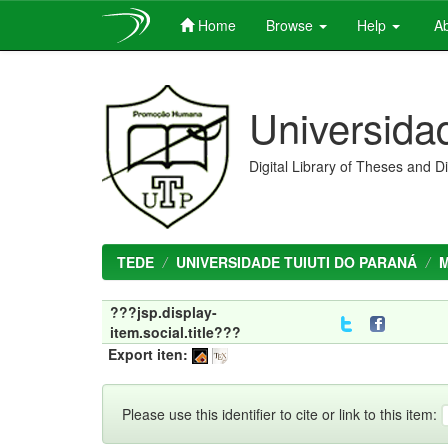
Home
Browse
Help
Ab
Skip
navigation
Universida
Digital Library of Theses and D
TEDE
UNIVERSIDADE TUIUTI DO PARANÁ
???jsp.display-
item.social.title???
Export iten:
Please use this identifier to cite or link to this item: