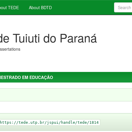
out TEDE
About BDTD
de Tuiuti do Paraná
issertations
MESTRADO EM EDUCAÇÃO
https://tede.utp.br/jspui/handle/tede/1814