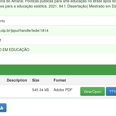
ina do Amaral. Políticas públicas para arte-educação no Brasil após le
des para a educação estética. 2021. 84 f. Dissertação( Mestrado em Ed
rto
e.utp.br/jspui/handle/tede/1814
1
O EM EDUCAÇÃO
Description
Size
Format
545.34 kB
Adobe PDF
View/Open
???