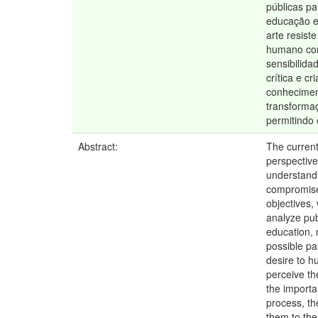
públicas pa
educação es
arte resist
humano conc
sensibilid
crítica e c
conhecimen
transformaç
permitindo 
Abstract:
The current
perspective
understand 
compromise 
objectives,
analyze publ
education, n
possible pa
desire to h
perceive th
the importa
process, th
them to the