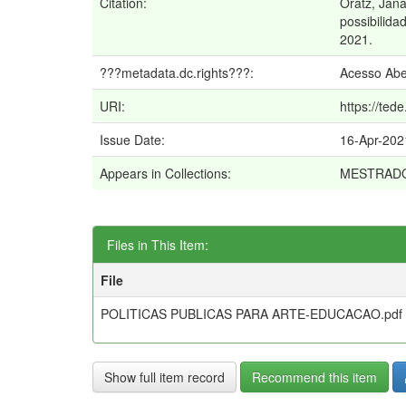
Citation:
Oratz, Jana
possibilida
2021.
???metadata.dc.rights???:
Acesso Abe
URI:
https://ted
Issue Date:
16-Apr-202
Appears in Collections:
MESTRAD
Files in This Item:
File
POLITICAS PUBLICAS PARA ARTE-EDUCACAO.pdf
Show full item record
Recommend this item