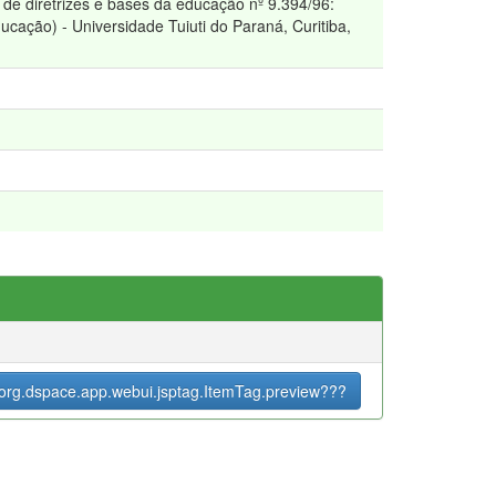
i de diretrizes e bases da educação nº 9.394/96:
ucação) - Universidade Tuiuti do Paraná, Curitiba,
org.dspace.app.webui.jsptag.ItemTag.preview???