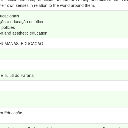
heir own senses in relation to the world around them.
ducacionais
ção e educação estética
 policies
on and aesthetic education
 HUMANAS::EDUCACAO
e Tuiuti do Paraná
em Educação