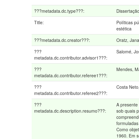
???metadata.dc.type???:
Dissertaçã
Title:
Políticas p
estética
???metadata.dc.creator???:
Oratz, Jan
???
Salomé, Jo
metadata.dc.contributor.advisor1???:
???
Mendes, Ma
metadata.dc.contributor.referee1???:
???
Costa Neto
metadata.dc.contributor.referee2???:
???
A presente 
metadata.dc.description.resumo???:
sob quais 
compreender
formuladas
Como objeti
1960. Em se