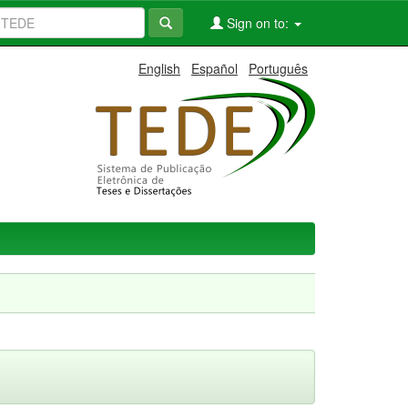
Sign on to:
English
Español
Português