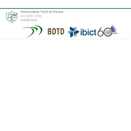
Universidade Tuiuti do Paraná
(41) 3331-7700
tede@utp.br