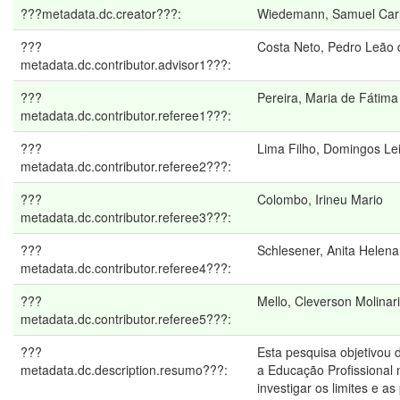
???metadata.dc.creator???:
Wiedemann, Samuel Car
???
Costa Neto, Pedro Leão 
metadata.dc.contributor.advisor1???:
???
Pereira, Maria de Fátim
metadata.dc.contributor.referee1???:
???
Lima Filho, Domingos Lei
metadata.dc.contributor.referee2???:
???
Colombo, Irineu Mario
metadata.dc.contributor.referee3???:
???
Schlesener, Anita Helena
metadata.dc.contributor.referee4???:
???
Mello, Cleverson Molinari
metadata.dc.contributor.referee5???:
???
Esta pesquisa objetivou 
metadata.dc.description.resumo???:
a Educação Profissional n
investigar os limites e as