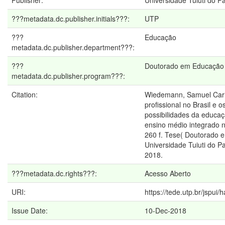
Publisher:
Universidade Tuiuti do P
???metadata.dc.publisher.initials???:
UTP
???
Educação
metadata.dc.publisher.department???:
???
Doutorado em Educação
metadata.dc.publisher.program???:
Citation:
Wiedemann, Samuel Carl
profissional no Brasil e os
possibilidades da educaç
ensino médio integrado 
260 f. Tese( Doutorado 
Universidade Tuiuti do Pa
2018.
???metadata.dc.rights???:
Acesso Aberto
URI:
https://tede.utp.br/jspui
Issue Date:
10-Dec-2018