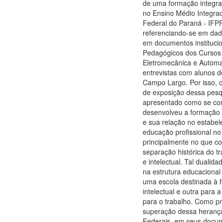
de uma formação integral,
no Ensino Médio Integrad
Federal do Paraná - IFP
referenciando-se em dad
em documentos institucio
Pedagógicos dos Cursos
Eletromecânica e Autom
entrevistas com alunos
Campo Largo. Por isso,
de exposição dessa pesq
apresentado como se con
desenvolveu a formação s
e sua relação no estabe
educação profissional no 
principalmente no que c
separação histórica do t
e intelectual. Tal dualid
na estrutura educacional 
uma escola destinada à 
intelectual e outra para 
para o trabalho. Como p
superação dessa herança,
Federais, em seus docum