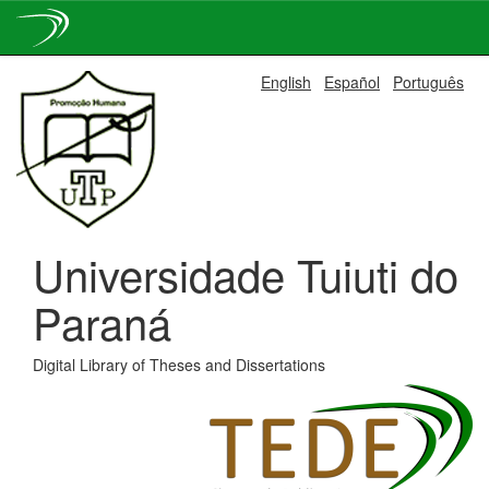
Skip
English
Español
Português
navigation
Universidade Tuiuti do
Paraná
Digital Library of Theses and Dissertations