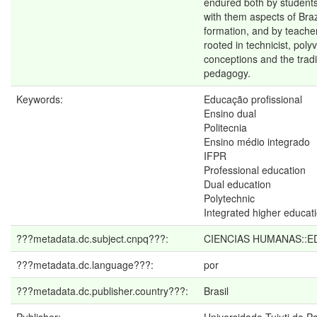
endured both by students
with them aspects of Braz
formation, and by teache
rooted in technicist, poly
conceptions and the tradi
pedagogy.
Keywords:
Educação profissional
Ensino dual
Politecnia
Ensino médio integrado
IFPR
Professional education
Dual education
Polytechnic
Integrated higher educat
???metadata.dc.subject.cnpq???:
CIENCIAS HUMANAS::
???metadata.dc.language???:
por
???metadata.dc.publisher.country???:
Brasil