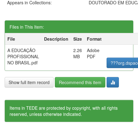
Appears in Collections:
DOUTORADO EM EDUC
Files in This Item:
File
Description
Size
Format
A EDUCAÇÃO
2.26
Adobe
PROFISSIONAL
MB
PDF
NO BRASIL.pdf
???org.dspac
Show full item record
Recommend this item
Items in TEDE are protected by copyright, with all rights
reserved, unless otherwise indicated.