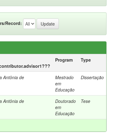
rs/Record:
Program
Type
.contributor.advisor1???
a Antônia de
Mestrado
Dissertação
em
Educação
a Antônia de
Doutorado
Tese
em
Educação