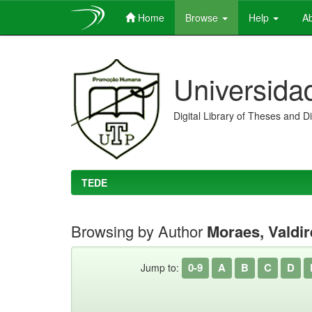
Home
Browse
Help
Ab
Skip
navigation
Universida
Digital Library of Theses and D
TEDE
Browsing by Author
Moraes, Valdi
0-9
A
B
C
D
Jump to: