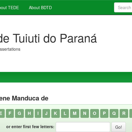
out TEDE
About BDTD
de Tuiuti do Paraná
issertations
rene Manduca de
E
F
G
H
I
J
K
L
M
N
O
P
Q
R
or enter first few letters: