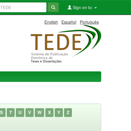
Sign on to:
English
Español
Português
S
T
U
V
W
X
Y
Z