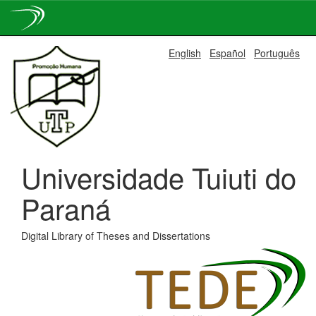
Skip
English
Español
Português
navigation
Universidade Tuiuti do
Paraná
Digital Library of Theses and Dissertations