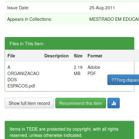
Issue Date:
25-Aug-2011
Appears in Collections:
MESTRADO EM EDUCA
Files in This Item:
File
Description
Size
Format
A
2.19
Adobe
ORGANIZACAO
MB
PDF
DOS
???org.dspac
ESPACOS.pdf
Show full item record
Recommend this item
Items in TEDE are protected by copyright, with all rights
reserved, unless otherwise indicated.