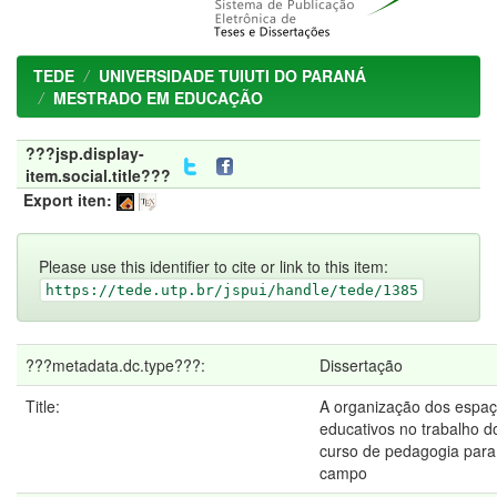
TEDE
UNIVERSIDADE TUIUTI DO PARANÁ
MESTRADO EM EDUCAÇÃO
???jsp.display-
item.social.title???
Export iten:
Please use this identifier to cite or link to this item:
https://tede.utp.br/jspui/handle/tede/1385
???metadata.dc.type???:
Dissertação
Title:
A organização dos espa
educativos no trabalho d
curso de pedagogia par
campo