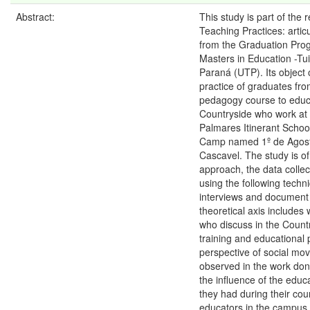
Abstract:
This study is part of the 
Teaching Practices: artic
from the Graduation Pr
Masters in Education -Tuiu
Paraná (UTP). Its object o
practice of graduates fro
pedagogy course to educa
Countryside who work at
Palmares Itinerant School
Camp named 1º de Agosto 
Cascavel. The study is of 
approach, the data colle
using the following techn
interviews and document 
theoretical axis includes
who discuss in the Count
training and educational 
perspective of social mo
observed in the work don
the influence of the educa
they had during their cou
educators in the campus 