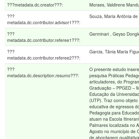
???metadata.dc.creator???:
Moraes, Valdirene Mand
???
Souza, Maria Antônia de
metadata.dc.contributor.advisor1???:
???
Germinari , Geyso Dongl
metadata.dc.contributor.referee1???:
???
Garcia, Tânia Maria Figu
metadata.dc.contributor.referee2???:
???
O presente estudo insere
metadata.dc.description.resumo???:
pesquisa Práticas Pedag
articuladores, do Progr
Graduação – PPGED – M
Educação da Universidad
(UTP). Traz como objeto 
educativa de egressos d
Pedagogia para Educad
atuam na Escola Itinera
Palmares localizada no
Agosto no município de 
de abordagem qualitativa