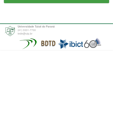
Universidade Tuiuti do Paraná
(41) 3331-7700
tede@utp.br