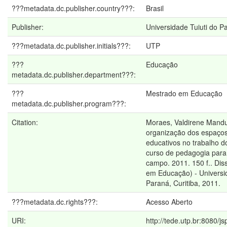
???metadata.dc.publisher.country???:
Brasil
Publisher:
Universidade Tuiuti do P
???metadata.dc.publisher.initials???:
UTP
???
Educação
metadata.dc.publisher.department???:
???
Mestrado em Educação
metadata.dc.publisher.program???:
Citation:
Moraes, Valdirene Mandu
organização dos espaço
educativos no trabalho d
curso de pedagogia par
campo. 2011. 150 f.. Dis
em Educação) - Universid
Paraná, Curitiba, 2011.
???metadata.dc.rights???:
Acesso Aberto
URI:
http://tede.utp.br:8080/j