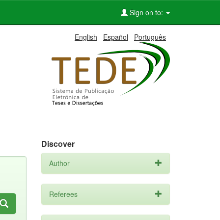
Sign on to:
English
Español
Português
Discover
Author
Referees