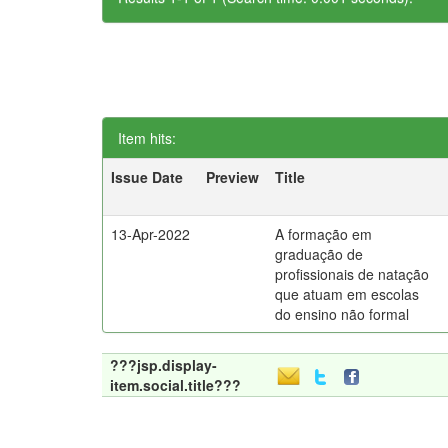
Item hits:
Issue Date
Preview
Title
13-Apr-2022
A formação em
graduação de
profissionais de natação
que atuam em escolas
do ensino não formal
???jsp.display-
item.social.title???