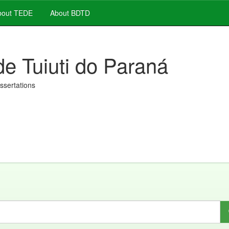
out TEDE
About BDTD
de Tuiuti do Paraná
issertations