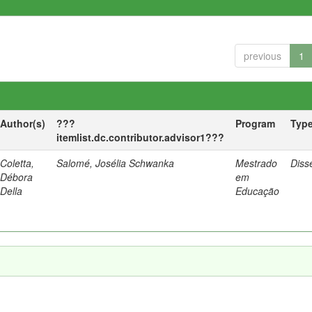
previous
1
Author(s)
???
Program
Typ
itemlist.dc.contributor.advisor1???
Coletta,
Salomé, Josélia Schwanka
Mestrado
Diss
Débora
em
Della
Educação