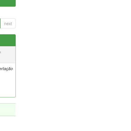
next
e
ertação