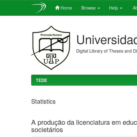
Home
Browse
Help
Ab
Skip
navigation
Universida
Digital Library of Theses and D
TEDE
Statistics
A produção da licenciatura em educ
societários