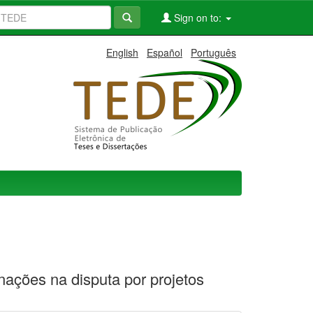
Sign on to:
English
Español
Português
nações na disputa por projetos