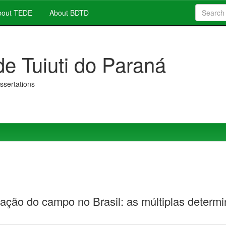
out TEDE
About BDTD
de Tuiuti do Paraná
issertations
ação do campo no Brasil: as múltiplas determi