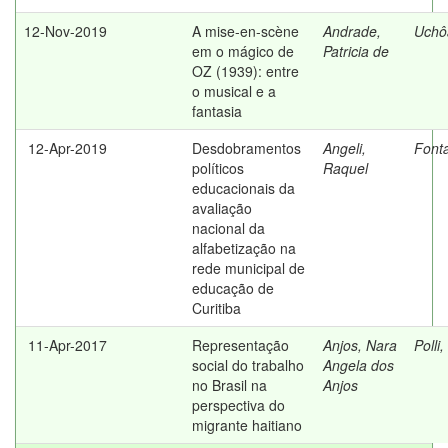
12-Nov-2019
A mise-en-scène
Andrade,
Uchô
em o mágico de
Patricia de
OZ (1939): entre
o musical e a
fantasia
12-Apr-2019
Desdobramentos
Angeli,
Fonta
políticos
Raquel
educacionais da
avaliação
nacional da
alfabetização na
rede municipal de
educação de
Curitiba
11-Apr-2017
Representação
Anjos, Nara
Polli
social do trabalho
Angela dos
no Brasil na
Anjos
perspectiva do
migrante haitiano