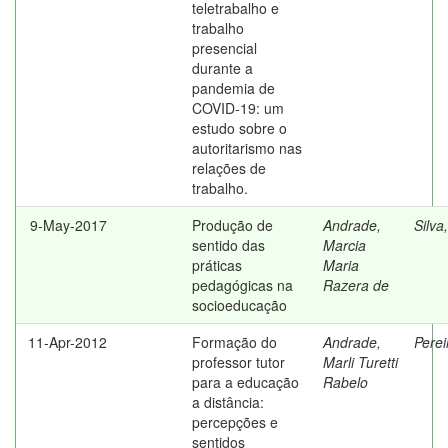
teletrabalho e
trabalho
presencial
durante a
pandemia de
COVID-19: um
estudo sobre o
autoritarismo nas
relações de
trabalho.
9-May-2017
Produção de
Andrade,
Silva
sentido das
Marcia
práticas
Maria
pedagógicas na
Razera de
socioeducação
11-Apr-2012
Formação do
Andrade,
Perei
professor tutor
Marli Turetti
para a educação
Rabelo
a distância:
percepções e
sentidos