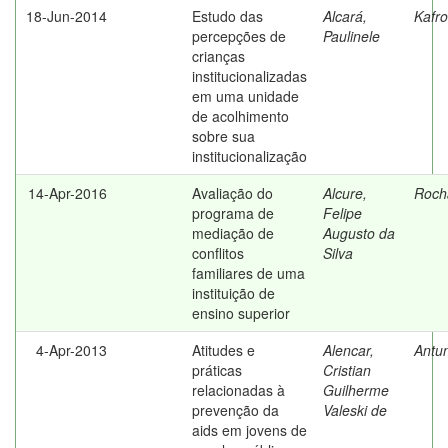
18-Jun-2014
Estudo das
Alcará,
Kafro
percepções de
Paulinele
crianças
institucionalizadas
em uma unidade
de acolhimento
sobre sua
institucionalização
14-Apr-2016
Avaliação do
Alcure,
Roch
programa de
Felipe
mediação de
Augusto da
conflitos
Silva
familiares de uma
instituição de
ensino superior
4-Apr-2013
Atitudes e
Alencar,
Antun
práticas
Cristian
relacionadas à
Guilherme
prevenção da
Valeski de
aids em jovens de