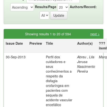
Results/Page
Authors/Record:
Showing results 1 to 20 of 594
next >
Issue Date
Preview
Title
Author(s)
???
item
30-Sep-2013
Perfil dos
Abreu , Lila
Marq
cuidadores e
Jerusa
seus
Nascimento
conhecimentos a
Pereira
respeito da
disfagia
orofaríngea em
pacientes com
sequela de
acidente vascular
encefálico