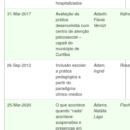
hospitalizados
31-Mar-2017
Avaliação da
Adachi,
Kafro
prática
Flavia
desenvolvida num
Vernizi
centro de atenção
psicossocial –
capsiii do
município de
Curitiba
26-Sep-2012
Inclusão escolar:
Adam,
Rosa,
a prática
Ingrid
pedagógica a
partir do
paradigma
clínico-médico
25-Mar-2020
O que acontece
Adams,
Fisch
quando “nada”
Natália
acontece:
Lago
suspensões e
presenças em