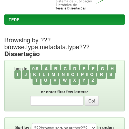
TEDE
Browsing by ???
browse.type.metadata.type???
Dissertação
0-9
A
B
C
D
E
F
G
H
Jump to:
I
J
K
L
M
N
O
P
Q
R
S
T
U
V
W
X
Y
Z
or enter first few letters:
Sort by:
In order: