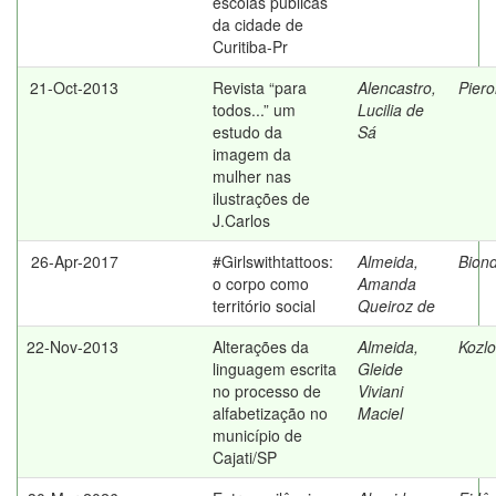
escolas públicas
da cidade de
Curitiba-Pr
21-Oct-2013
Revista “para
Alencastro,
Piero
todos...” um
Lucilia de
estudo da
Sá
imagem da
mulher nas
ilustrações de
J.Carlos
26-Apr-2017
#Girlswithtattoos:
Almeida,
Biond
o corpo como
Amanda
território social
Queiroz de
22-Nov-2013
Alterações da
Almeida,
Kozlo
linguagem escrita
Gleide
no processo de
Viviani
alfabetização no
Maciel
município de
Cajati/SP