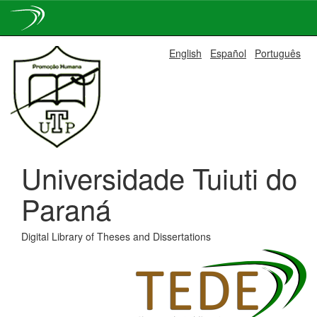
Skip
English
Español
Português
navigation
Universidade Tuiuti do
Paraná
Digital Library of Theses and Dissertations