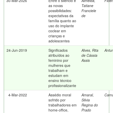
30-Mar-2026
Entre o silêncio e
Almeida,
Fidên
as novas
Tatiane
possibilidades:
Franciele
expectativas da
de
família quanto ao
uso do implante
coclear em
crianças e
adolescentes
24-Jun-2019
Significados
Alves, Rita
Antun
atribuídos ao
de Cássia
feminino por
Assis
mulheres que
trabalham e
estudam em
ensino técnico
profissionalizante
4-Mar-2022
Assédio moral
Amaral,
Cama
sofrido por
Silvia
trabalhadores em
Regina do
home-office,
Prado