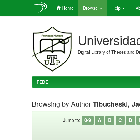
Home
Browse
Help
Ab
Skip
navigation
Universida
Digital Library of Theses and D
TEDE
Browsing by Author
Tibucheski, Ja
0-9
A
B
C
D
Jump to: