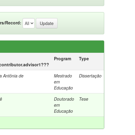
rs/Record:
Program
Type
.contributor.advisor1???
a Antônia de
Mestrado
Dissertação
em
Educação
lê
Doutorado
Tese
em
Educação