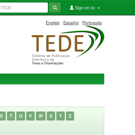
Sign on to:
English
Español
Português
S
T
U
V
W
X
Y
Z