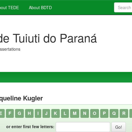
out TEDE
About BDTD
de Tuiuti do Paraná
issertations
queline Kugler
E
F
G
H
I
J
K
L
M
N
O
P
Q
R
or enter first few letters: