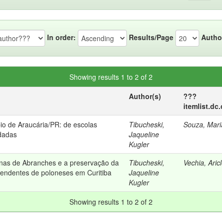
In order:
Results/Page
Autho
Showing results 1 to 2 of 2
Author(s)
???
itemlist.dc
io de Araucária/PR: de escolas
Tibucheski,
Souza, Mari
idadas
Jaqueline
Kugler
inas de Abranches e a preservação da
Tibucheski,
Vechia, Aric
cendentes de poloneses em Curitiba
Jaqueline
Kugler
Showing results 1 to 2 of 2