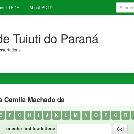
out TEDE
About BDTD
de Tuiuti do Paraná
issertations
a Camila Machado da
E
F
G
H
I
J
K
L
M
N
O
P
Q
R
or enter first few letters: