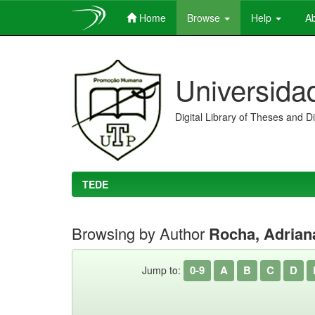
Home
Browse
Help
Ab
Skip
navigation
Universida
Digital Library of Theses and D
TEDE
Browsing by Author
Rocha, Adrian
0-9
A
B
C
D
Jump to: