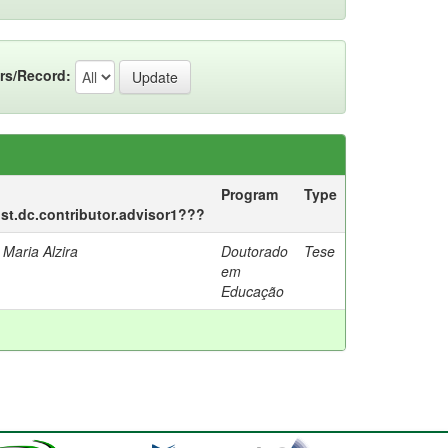
rs/Record:
Program
Type
ist.dc.contributor.advisor1???
 Maria Alzira
Doutorado
Tese
em
Educação