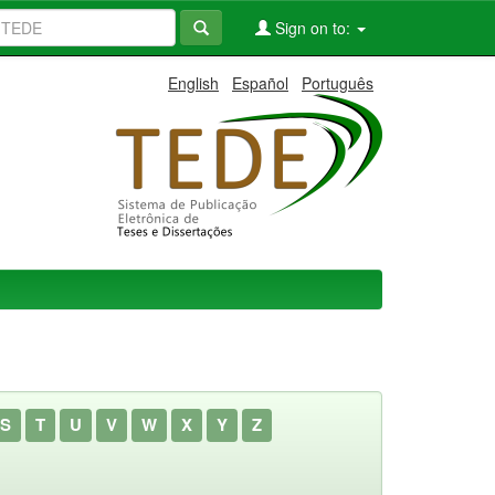
Sign on to:
English
Español
Português
S
T
U
V
W
X
Y
Z