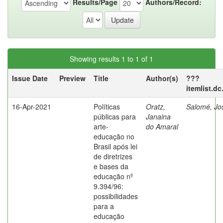
Results/Page
Authors/Record:
Showing results 1 to 1 of 1
Issue Date
Preview
Title
Author(s)
???
itemlist.d
16-Apr-2021
Políticas
Oratz,
Salomé, Jo
públicas para
Janaina
arte-
do Amaral
educação no
Brasil após lei
de diretrizes
e bases da
educação nº
9.394/96:
possibilidades
para a
educação