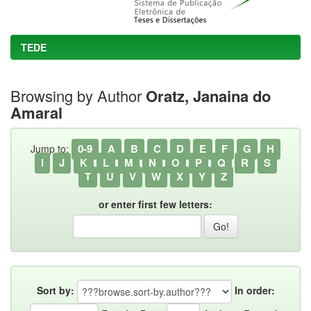
TEDE
Browsing by Author
Oratz, Janaina do
Amaral
0-9
A
B
C
D
E
F
G
H
Jump to:
I
J
K
L
M
N
O
P
Q
R
S
T
U
V
W
X
Y
Z
or enter first few letters:
Sort by:
In order: