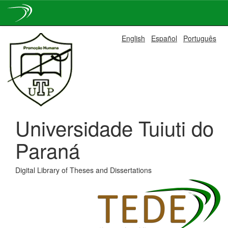
Skip
English
Español
Português
navigation
Universidade Tuiuti do
Paraná
Digital Library of Theses and Dissertations