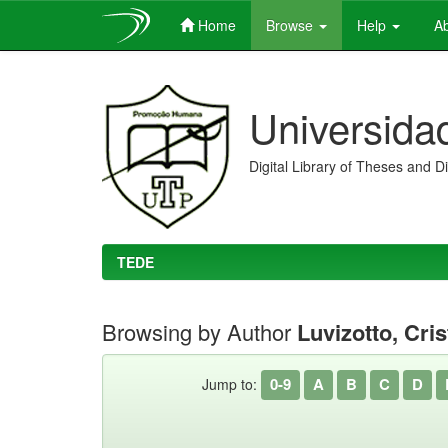
Home
Browse
Help
Ab
Skip
navigation
Universida
Digital Library of Theses and D
TEDE
Browsing by Author
Luvizotto, Cris
0-9
A
B
C
D
Jump to: