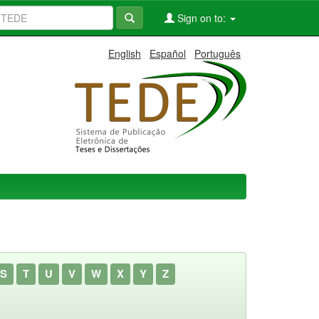
Sign on to:
English
Español
Português
S
T
U
V
W
X
Y
Z