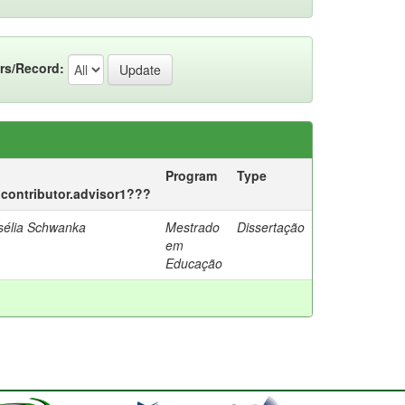
rs/Record:
Program
Type
c.contributor.advisor1???
sélia Schwanka
Mestrado
Dissertação
em
Educação