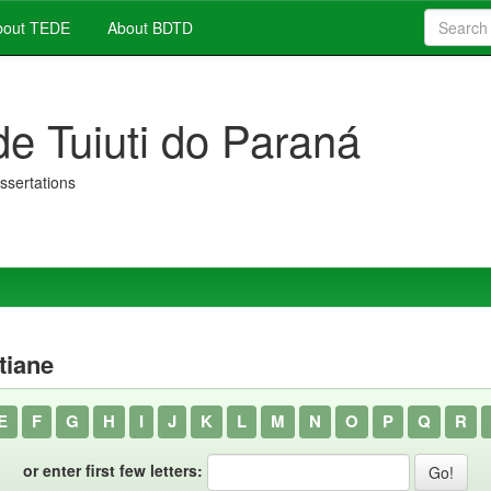
out TEDE
About BDTD
de Tuiuti do Paraná
issertations
tiane
E
F
G
H
I
J
K
L
M
N
O
P
Q
R
or enter first few letters: