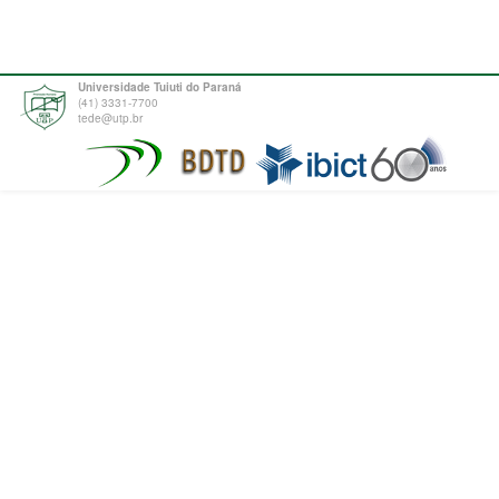
Universidade Tuiuti do Paraná
(41) 3331-7700
tede@utp.br