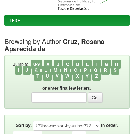
TEDE
Browsing by Author
Cruz, Rosana
Aparecida da
0-9
A
B
C
D
E
F
G
H
Jump to:
I
J
K
L
M
N
O
P
Q
R
S
T
U
V
W
X
Y
Z
or enter first few letters:
Sort by:
In order: