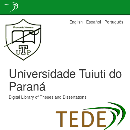
Skip
English
Español
Português
navigation
Universidade Tuiuti do
Paraná
Digital Library of Theses and Dissertations