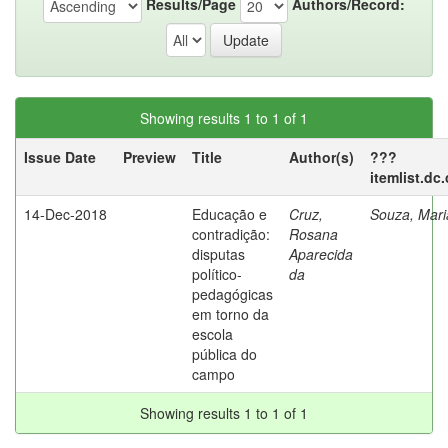
Results/Page
Authors/Record:
Showing results 1 to 1 of 1
Issue Date
Preview
Title
Author(s)
???
itemlist.dc
14-Dec-2018
Educação e
Cruz,
Souza, Mari
contradição:
Rosana
disputas
Aparecida
político-
da
pedagógicas
em torno da
escola
pública do
campo
Showing results 1 to 1 of 1