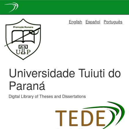
Skip
English
Español
Português
navigation
Universidade Tuiuti do
Paraná
Digital Library of Theses and Dissertations