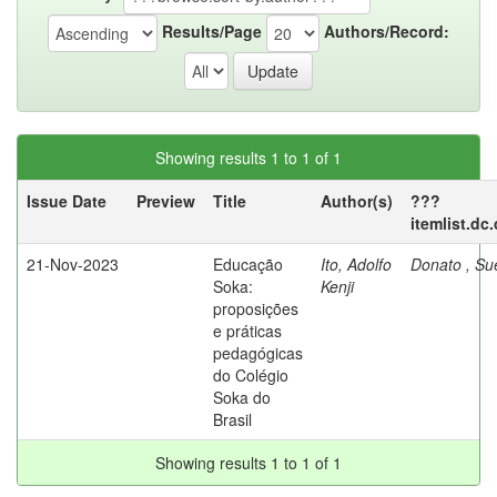
Results/Page
Authors/Record:
Showing results 1 to 1 of 1
Issue Date
Preview
Title
Author(s)
???
itemlist.dc
21-Nov-2023
Educação
Ito, Adolfo
Donato , Sue
Soka:
Kenji
proposições
e práticas
pedagógicas
do Colégio
Soka do
Brasil
Showing results 1 to 1 of 1