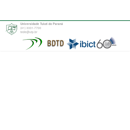
Universidade Tuiuti do Paraná
(41) 3331-7700
tede@utp.br