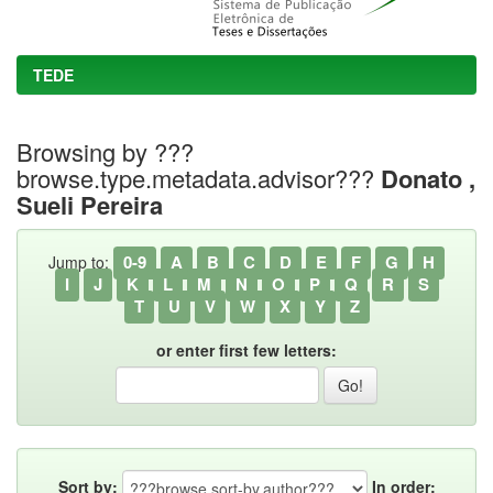
TEDE
Browsing by ???
browse.type.metadata.advisor???
Donato ,
Sueli Pereira
0-9
A
B
C
D
E
F
G
H
Jump to:
I
J
K
L
M
N
O
P
Q
R
S
T
U
V
W
X
Y
Z
or enter first few letters:
Sort by:
In order: