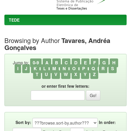
TEDE
Browsing by Author
Tavares, Andréa
Gonçalves
0-9
A
B
C
D
E
F
G
H
Jump to:
I
J
K
L
M
N
O
P
Q
R
S
T
U
V
W
X
Y
Z
or enter first few letters:
Sort by:
In order: