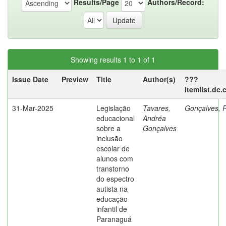
Results/Page
Authors/Record:
Showing results 1 to 1 of 1
Issue Date
Preview
Title
Author(s)
???
itemlist.dc
31-Mar-2025
Legislação
Tavares,
Gonçalves, R
educacional
Andréa
sobre a
Gonçalves
inclusão
escolar de
alunos com
transtorno
do espectro
autista na
educação
infantil de
Paranaguá