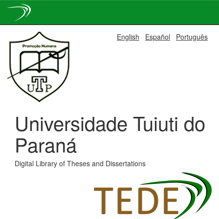
Skip
English
Español
Português
navigation
Universidade Tuiuti do
Paraná
Digital Library of Theses and Dissertations