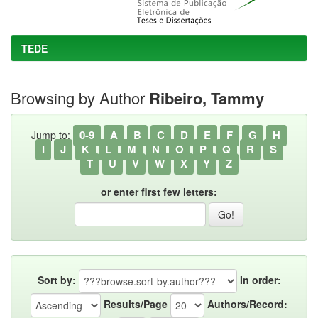
TEDE
Browsing by Author
Ribeiro, Tammy
0-9
A
B
C
D
E
F
G
H
Jump to:
I
J
K
L
M
N
O
P
Q
R
S
T
U
V
W
X
Y
Z
or enter first few letters:
Sort by:
In order:
Results/Page
Authors/Record: