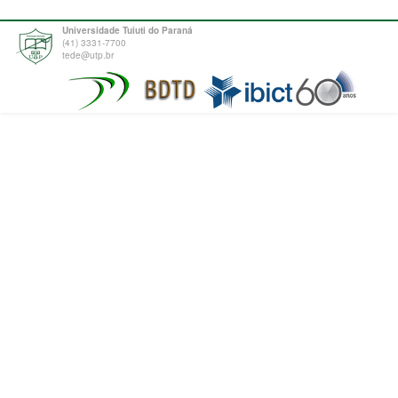
Universidade Tuiuti do Paraná
(41) 3331-7700
tede@utp.br