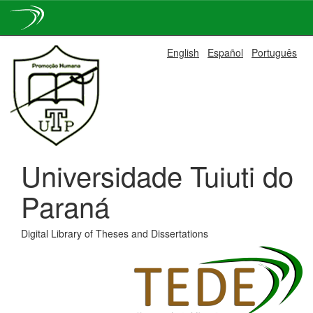
Skip
English
Español
Português
navigation
Universidade Tuiuti do
Paraná
Digital Library of Theses and Dissertations