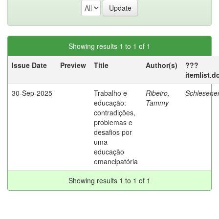
Showing results 1 to 1 of 1
Issue Date
Preview
Title
Author(s)
???
itemlist.d
30-Sep-2025
Trabalho e
Ribeiro,
Schlesener
educação:
Tammy
contradições,
problemas e
desafios por
uma
educação
emancipatória
Showing results 1 to 1 of 1