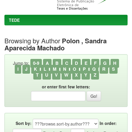
TEDE
Browsing by Author
Polon , Sandra
Aparecida Machado
0-9
A
B
C
D
E
F
G
H
Jump to:
I
J
K
L
M
N
O
P
Q
R
S
T
U
V
W
X
Y
Z
or enter first few letters:
Sort by:
In order: