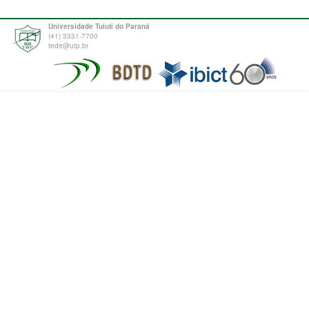
Universidade Tuiuti do Paraná
(41) 3331-7700
tede@utp.br