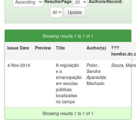
Results/Page
Authors/Record:
Showing results 1 to 1 of 1
Issue Date
Preview
Title
Author(s)
???
itemlist.dc
4-Nov-2014
A regulação
Polon ,
Souza, Maria
e a
Sandra
emancipação
Aparecida
em escolas
Machado
públicas
localizadas
no campo
Showing results 1 to 1 of 1