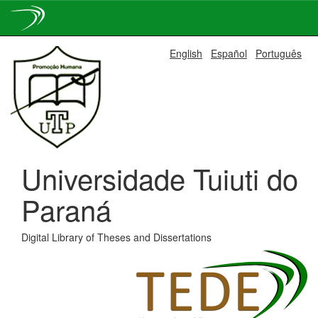
Skip
English
Español
Português
navigation
Universidade Tuiuti do
Paraná
Digital Library of Theses and Dissertations