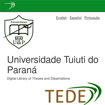
Skip
English
Español
Português
navigation
Universidade Tuiuti do
Paraná
Digital Library of Theses and Dissertations