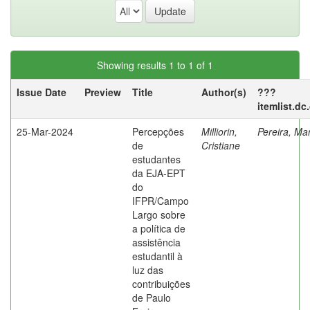
Showing results 1 to 1 of 1
Issue Date
Preview
Title
Author(s)
???
itemlist.dc
25-Mar-2024
Percepções
Milliorin,
Pereira, Ma
de
Cristiane
estudantes
da EJA-EPT
do
IFPR/Campo
Largo sobre
a política de
assistência
estudantil à
luz das
contribuições
de Paulo