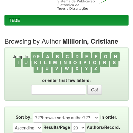
TEDE
Browsing by Author
Milliorin, Cristiane
0-9
A
B
C
D
E
F
G
H
Jump to:
I
J
K
L
M
N
O
P
Q
R
S
T
U
V
W
X
Y
Z
or enter first few letters:
Sort by:
In order:
Results/Page
Authors/Record: