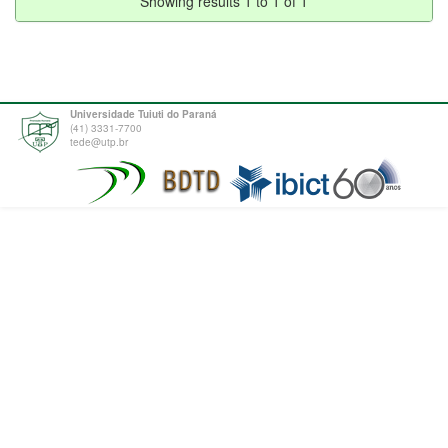
Showing results 1 to 1 of 1
Universidade Tuiuti do Paraná
(41) 3331-7700
tede@utp.br