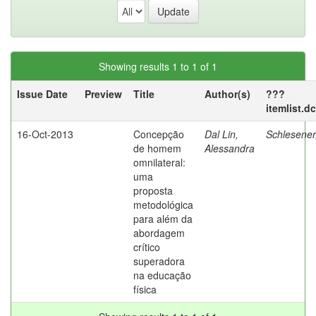
Showing results 1 to 1 of 1
Issue Date
Preview
Title
Author(s)
???
itemlist.d
16-Oct-2013
Concepção
Dal Lin,
Schlesener
de homem
Alessandra
omnilateral:
uma
proposta
metodológica
para além da
abordagem
crítico
superadora
na educação
física