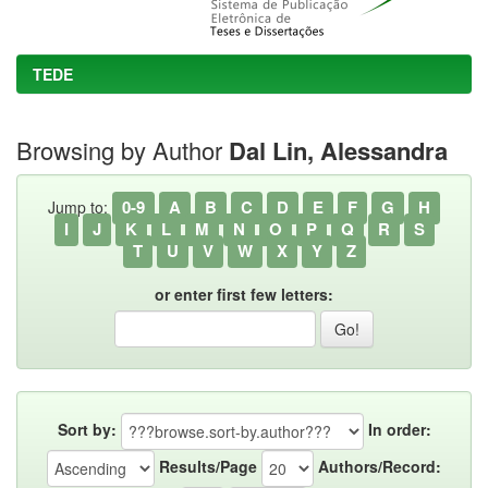
TEDE
Browsing by Author
Dal Lin, Alessandra
0-9
A
B
C
D
E
F
G
H
Jump to:
I
J
K
L
M
N
O
P
Q
R
S
T
U
V
W
X
Y
Z
or enter first few letters:
Sort by:
In order:
Results/Page
Authors/Record: