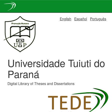
Skip
English
Español
Português
navigation
Universidade Tuiuti do
Paraná
Digital Library of Theses and Dissertations