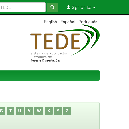
Sign on to:
English
Español
Português
S
T
U
V
W
X
Y
Z