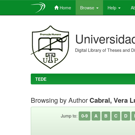
Home
Browse
Help
Ab
Skip
navigation
Universida
Digital Library of Theses and D
TEDE
Browsing by Author
Cabral, Vera L
0-9
A
B
C
D
Jump to: