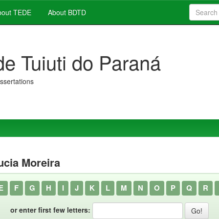
out TEDE
About BDTD
de Tuiuti do Paraná
issertations
ucia Moreira
E
F
G
H
I
J
K
L
M
N
O
P
Q
R
or enter first few letters: