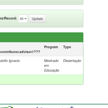
rs/Record:
Program
Type
c.contributor.advisor1???
dolfo Ignacio
Mestrado
Dissertação
em
Educação