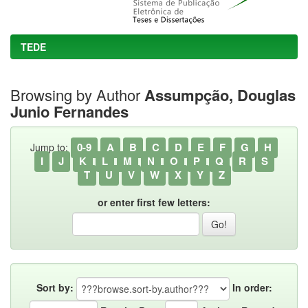
TEDE
Browsing by Author
Assumpção, Douglas
Junio Fernandes
0-9
A
B
C
D
E
F
G
H
Jump to:
I
J
K
L
M
N
O
P
Q
R
S
T
U
V
W
X
Y
Z
or enter first few letters:
Sort by:
In order: