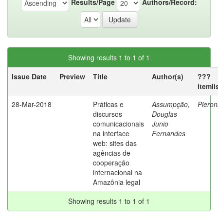
Results/Page
Authors/Record:
Showing results 1 to 1 of 1
Issue Date
Preview
Title
Author(s)
???
itemli
28-Mar-2018
Práticas e
Assumpção,
Pieron
discursos
Douglas
comunicacionais
Junio
na interface
Fernandes
web: sites das
agências de
cooperação
internacional na
Amazônia legal
Showing results 1 to 1 of 1