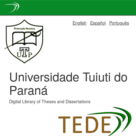
Skip
English
Español
Português
navigation
Universidade Tuiuti do
Paraná
Digital Library of Theses and Dissertations