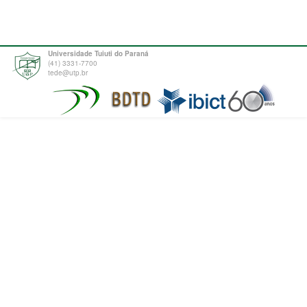
Universidade Tuiuti do Paraná
(41) 3331-7700
tede@utp.br