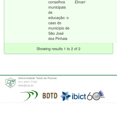
conselhos
Elmari
municipais
de
educação: o
caso do
município de
São José
dos Pinhais
Showing results 1 to 2 of 2
Universidade Tuiuti do Paraná
(41) 3331-7700
tede@utp.br