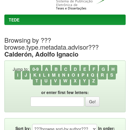
TEDE
Browsing by ???
browse.type.metadata.advisor???
Calderón, Adolfo Ignacio
0-9
A
B
C
D
E
F
G
H
Jump to:
I
J
K
L
M
N
O
P
Q
R
S
T
U
V
W
X
Y
Z
or enter first few letters:
Sort by:
In order: