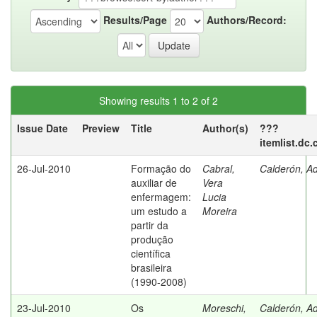
Results/Page
Authors/Record:
Showing results 1 to 2 of 2
Issue Date
Preview
Title
Author(s)
???
itemlist.dc
26-Jul-2010
Formação do
Cabral,
Calderón, Ad
auxiliar de
Vera
enfermagem:
Lucia
um estudo a
Moreira
partir da
produção
científica
brasileira
(1990-2008)
23-Jul-2010
Os
Moreschi,
Calderón, Ad