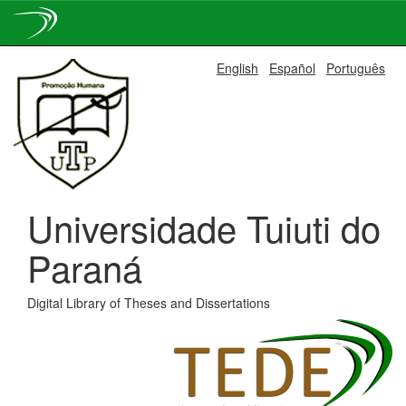
Skip
English
Español
Português
navigation
Universidade Tuiuti do
Paraná
Digital Library of Theses and Dissertations