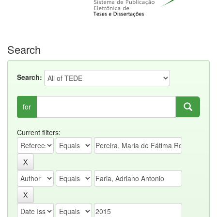
Search
Search:
for
Current filters: