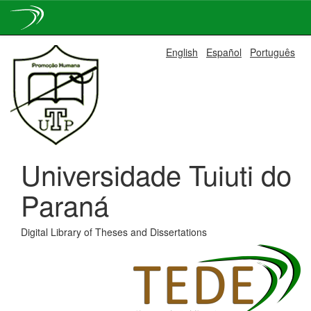
Skip
English
Español
Português
navigation
Universidade Tuiuti do
Paraná
Digital Library of Theses and Dissertations