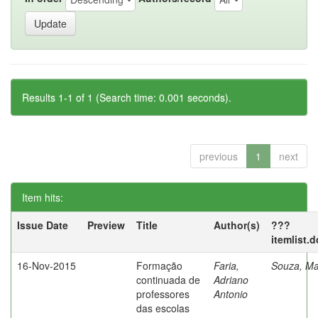
Results 1-1 of 1 (Search time: 0.001 seconds).
previous
1
next
Item hits:
Issue Date
Preview
Title
Author(s)
???
itemlist.
16-Nov-2015
Formação
Faria,
Souza, Ma
continuada de
Adriano
professores
Antonio
das escolas