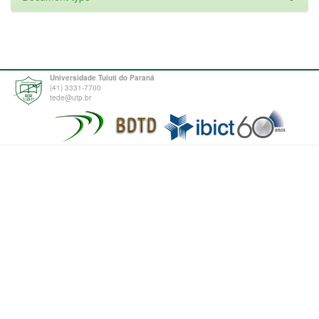
Universidade Tuiuti do Paraná
(41) 3331-7700
tede@utp.br