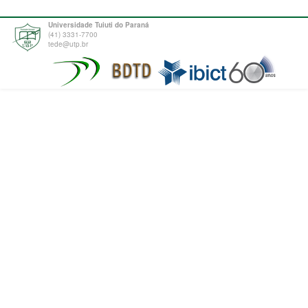
Universidade Tuiuti do Paraná
(41) 3331-7700
tede@utp.br