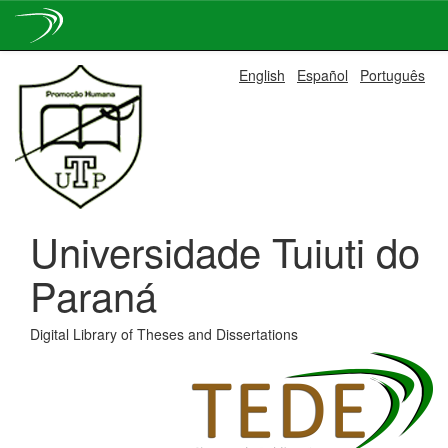
Skip
English
Español
Português
navigation
Universidade Tuiuti do
Paraná
Digital Library of Theses and Dissertations