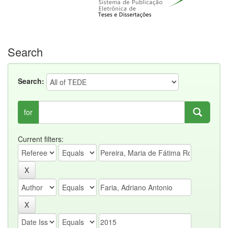
Search
Search:
for
Current filters: