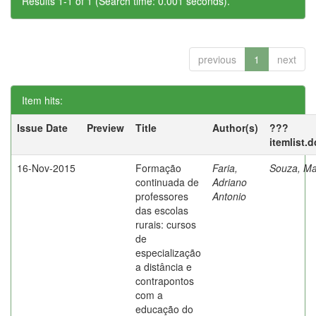
Results 1-1 of 1 (Search time: 0.001 seconds).
previous
1
next
Item hits:
Issue Date
Preview
Title
Author(s)
???
itemlist.
16-Nov-2015
Formação
Faria,
Souza, Ma
continuada de
Adriano
professores
Antonio
das escolas
rurais: cursos
de
especialização
a distância e
contrapontos
com a
educação do