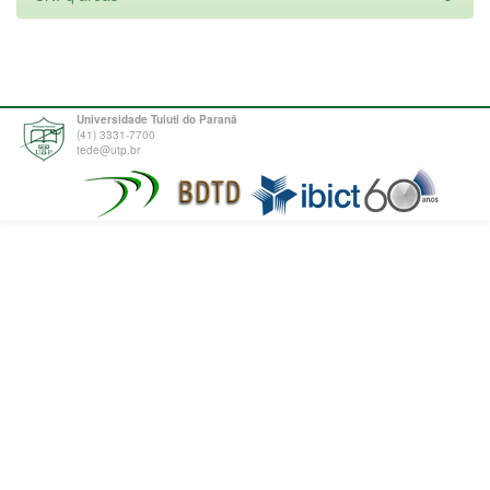
Universidade Tuiuti do Paraná
(41) 3331-7700
tede@utp.br