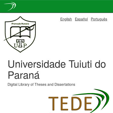
Skip
English
Español
Português
navigation
Universidade Tuiuti do
Paraná
Digital Library of Theses and Dissertations