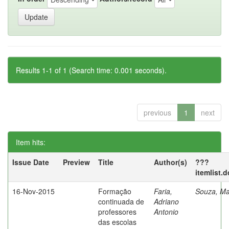
Results 1-1 of 1 (Search time: 0.001 seconds).
previous
1
next
Item hits:
Issue Date
Preview
Title
Author(s)
???
itemlist.
16-Nov-2015
Formação
Faria,
Souza, Ma
continuada de
Adriano
professores
Antonio
das escolas