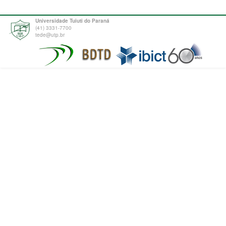
Universidade Tuiuti do Paraná
(41) 3331-7700
tede@utp.br