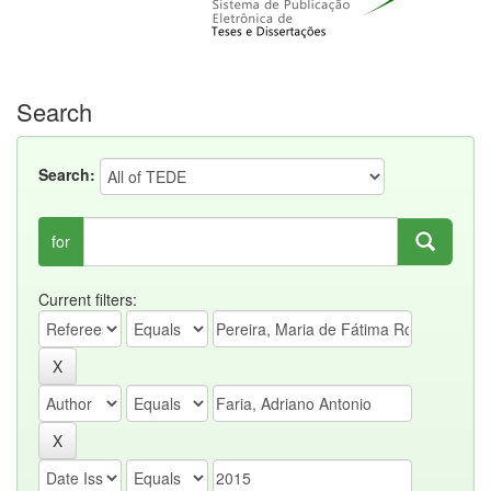
Search
Search:
for
Current filters: