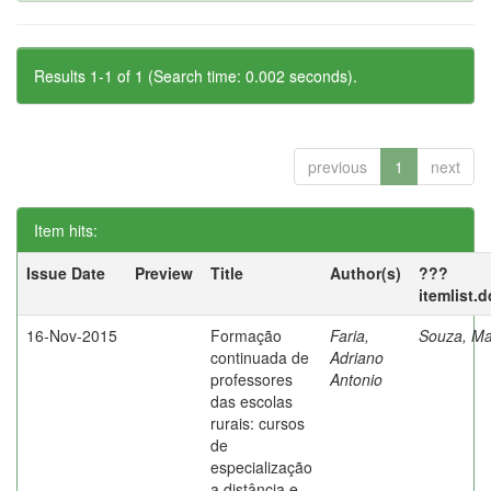
Results 1-1 of 1 (Search time: 0.002 seconds).
previous
1
next
Item hits:
Issue Date
Preview
Title
Author(s)
???
itemlist.
16-Nov-2015
Formação
Faria,
Souza, Ma
continuada de
Adriano
professores
Antonio
das escolas
rurais: cursos
de
especialização
a distância e