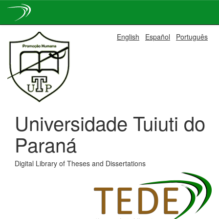
Skip
English
Español
Português
navigation
Universidade Tuiuti do
Paraná
Digital Library of Theses and Dissertations