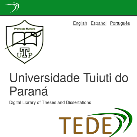
Skip
English
Español
Português
navigation
Universidade Tuiuti do
Paraná
Digital Library of Theses and Dissertations