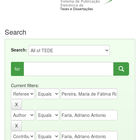
Search
Search:
for
Current filters: