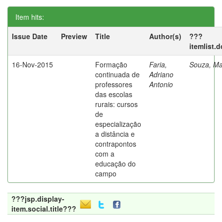
Item hits:
Issue Date
Preview
Title
Author(s)
???
itemlist.
16-Nov-2015
Formação
Faria,
Souza, Ma
continuada de
Adriano
professores
Antonio
das escolas
rurais: cursos
de
especialização
a distância e
contrapontos
com a
educação do
campo
???jsp.display-
item.social.title???