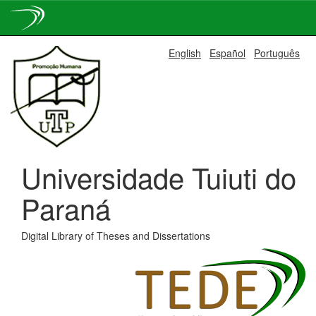
Skip
English
Español
Português
navigation
Universidade Tuiuti do
Paraná
Digital Library of Theses and Dissertations