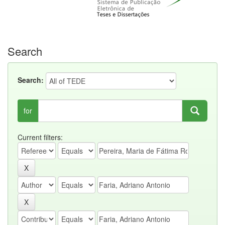
Search
Search:
for
Current filters: