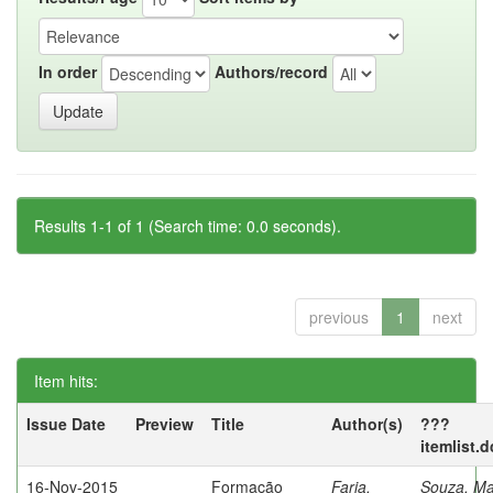
In order
Authors/record
Results 1-1 of 1 (Search time: 0.0 seconds).
previous
1
next
Item hits:
Issue Date
Preview
Title
Author(s)
???
itemlist.
16-Nov-2015
Formação
Faria,
Souza, Ma