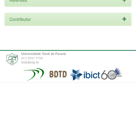
Referees
Contributor
Universidade Tuiuti do Paraná
(41) 3331-7700
tede@utp.br