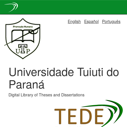
Skip
English
Español
Português
navigation
Universidade Tuiuti do
Paraná
Digital Library of Theses and Dissertations