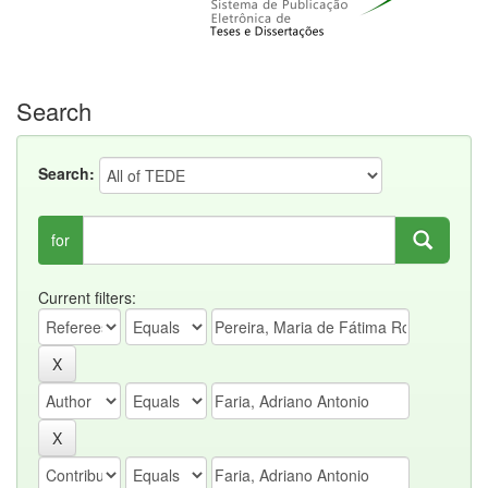
Search
Search:
for
Current filters: