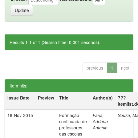
Results 1-1 of 1 (Search time: 0.001 seconds).
previous
1
next
Item hits:
Issue Date
Preview
Title
Author(s)
???
itemlist.
16-Nov-2015
Formação
Faria,
Souza, Ma
continuada de
Adriano
professores
Antonio
das escolas