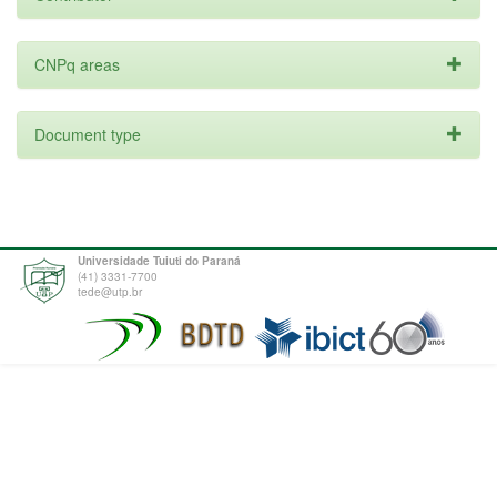
CNPq areas
Document type
Universidade Tuiuti do Paraná
(41) 3331-7700
tede@utp.br