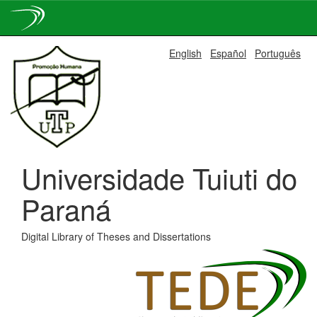
Skip
English
Español
Português
navigation
Universidade Tuiuti do
Paraná
Digital Library of Theses and Dissertations