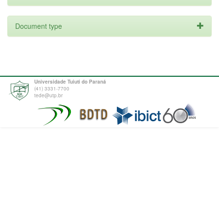
Document type
Universidade Tuiuti do Paraná
(41) 3331-7700
tede@utp.br