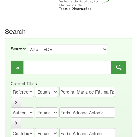
Search
Search:
for
Current filters: