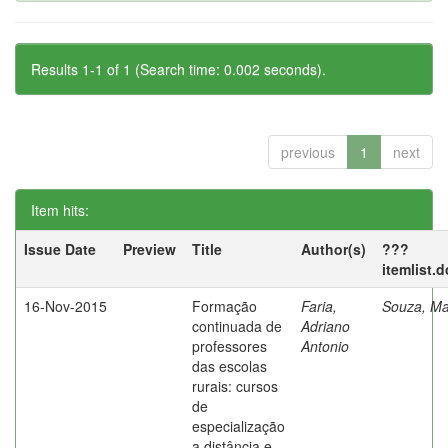
Results 1-1 of 1 (Search time: 0.002 seconds).
previous
1
next
Item hits:
Issue Date
Preview
Title
Author(s)
???
itemlist.
16-Nov-2015
Formação
Faria,
Souza, Ma
continuada de
Adriano
professores
Antonio
das escolas
rurais: cursos
de
especialização
a distância e