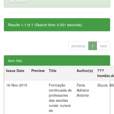
Results 1-1 of 1 (Search time: 0.001 seconds).
previous
1
next
Item hits:
Issue Date
Preview
Title
Author(s)
???
itemlist.
16-Nov-2015
Formação
Faria,
Souza, Ma
continuada de
Adriano
professores
Antonio
das escolas
rurais: cursos
de