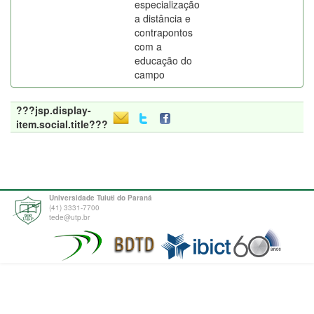
especialização
a distância e
contrapontos
com a
educação do
campo
???jsp.display-
item.social.title???
Universidade Tuiuti do Paraná
(41) 3331-7700
tede@utp.br