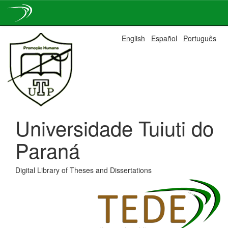
Skip
English
Español
Português
navigation
Universidade Tuiuti do
Paraná
Digital Library of Theses and Dissertations