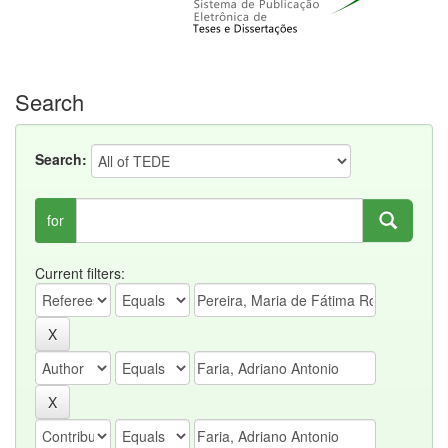
Search
Search:
for
Current filters: