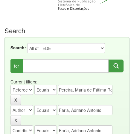
Search
Search:
for
Current filters: