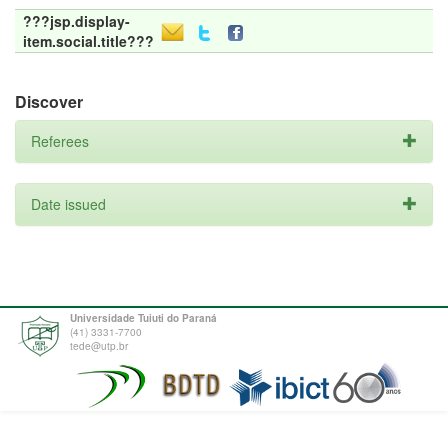
???jsp.display-
item.social.title???
Discover
Referees
Date issued
Universidade Tuiuti do Paraná
(41) 3331-7700
tede@utp.br