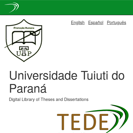
Skip
English
Español
Português
navigation
Universidade Tuiuti do
Paraná
Digital Library of Theses and Dissertations