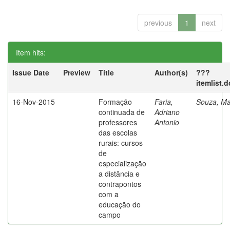
previous
1
next
Item hits:
Issue Date
Preview
Title
Author(s)
???
itemlist.
16-Nov-2015
Formação
Faria,
Souza, Ma
continuada de
Adriano
professores
Antonio
das escolas
rurais: cursos
de
especialização
a distância e
contrapontos
com a
educação do
campo