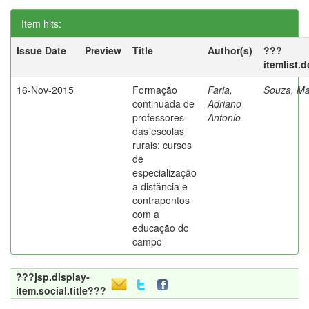
Item hits:
Issue Date
Preview
Title
Author(s)
???
itemlist.
16-Nov-2015
Formação
Faria,
Souza, Ma
continuada de
Adriano
professores
Antonio
das escolas
rurais: cursos
de
especialização
a distância e
contrapontos
com a
educação do
campo
???jsp.display-
item.social.title???