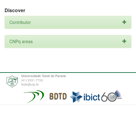
Discover
Contributor
CNPq areas
Universidade Tuiuti do Paraná
(41) 3331-7700
tede@utp.br