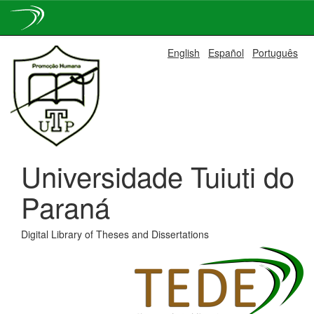
Skip
English
Español
Português
navigation
Universidade Tuiuti do
Paraná
Digital Library of Theses and Dissertations