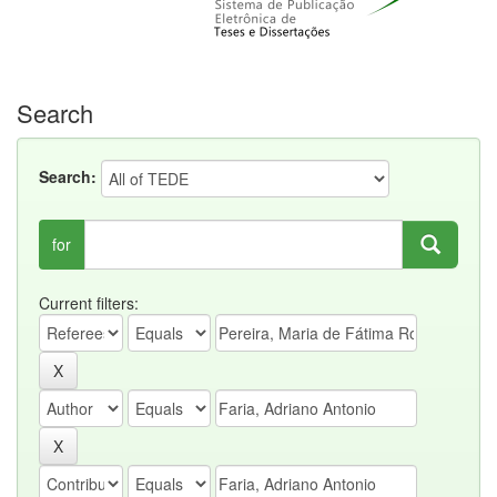
Search
Search:
for
Current filters: