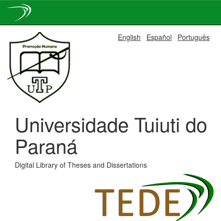
Skip
English
Español
Português
navigation
Universidade Tuiuti do
Paraná
Digital Library of Theses and Dissertations