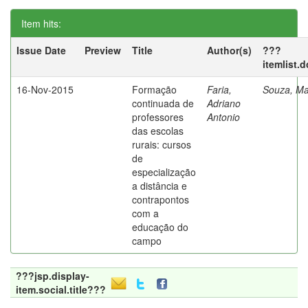
Item hits:
Issue Date
Preview
Title
Author(s)
???
itemlist.
16-Nov-2015
Formação
Faria,
Souza, Ma
continuada de
Adriano
professores
Antonio
das escolas
rurais: cursos
de
especialização
a distância e
contrapontos
com a
educação do
campo
???jsp.display-
item.social.title???