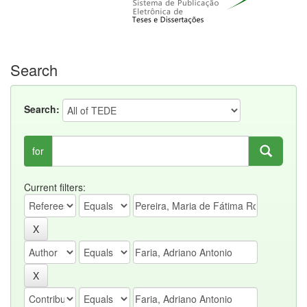
Search
Search:
for
Current filters: