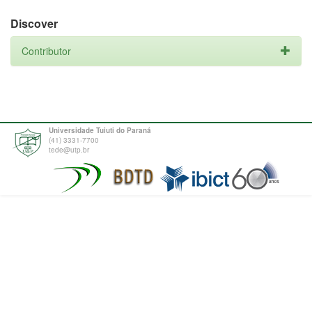
Discover
Contributor
Universidade Tuiuti do Paraná
(41) 3331-7700
tede@utp.br