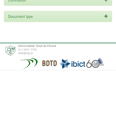
Contributor
Document type
Universidade Tuiuti do Paraná
(41) 3331-7700
tede@utp.br