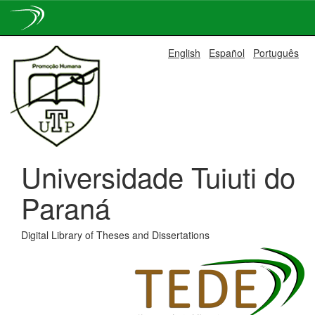
Skip
English
Español
Português
navigation
Universidade Tuiuti do
Paraná
Digital Library of Theses and Dissertations