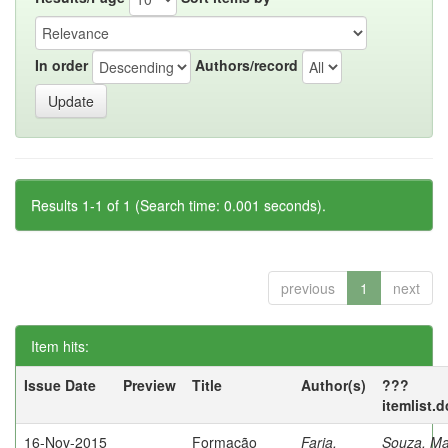
In order
Authors/record
Results 1-1 of 1 (Search time: 0.001 seconds).
previous
1
next
Item hits:
Issue Date
Preview
Title
Author(s)
???
itemlist.
16-Nov-2015
Formação
Faria,
Souza, Ma