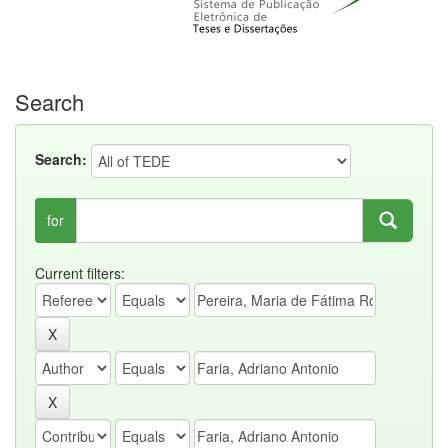
Search
Search:
for
Current filters: