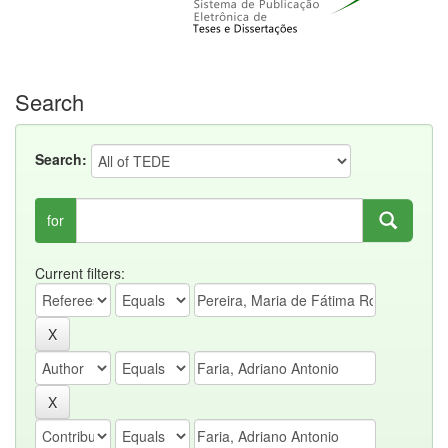
Search
Search:
for
Current filters: