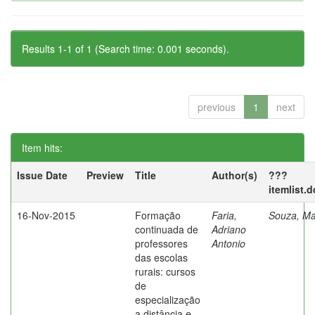
Results 1-1 of 1 (Search time: 0.001 seconds).
previous
1
next
Item hits:
Issue Date
Preview
Title
Author(s)
???
itemlist.
16-Nov-2015
Formação
Faria,
Souza, Ma
continuada de
Adriano
professores
Antonio
das escolas
rurais: cursos
de
especialização
a distância e