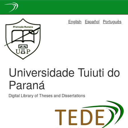
Skip
English
Español
Português
navigation
Universidade Tuiuti do
Paraná
Digital Library of Theses and Dissertations