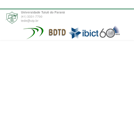
Universidade Tuiuti do Paraná
(41) 3331-7700
tede@utp.br