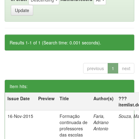
Results 1-1 of 1 (Search time: 0.001 seconds).
previous
1
next
Item hits:
Issue Date
Preview
Title
Author(s)
???
itemlist.
16-Nov-2015
Formação
Faria,
Souza, Ma
continuada de
Adriano
professores
Antonio
das escolas