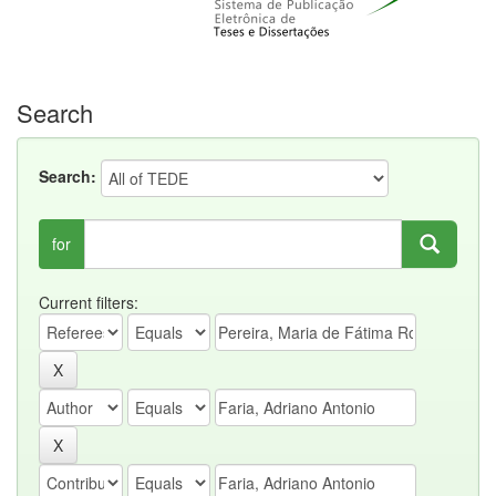
Search
Search:
for
Current filters: