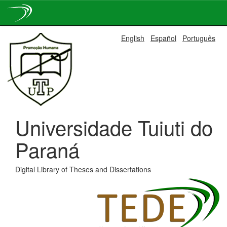
Skip
English
Español
Português
navigation
Universidade Tuiuti do
Paraná
Digital Library of Theses and Dissertations