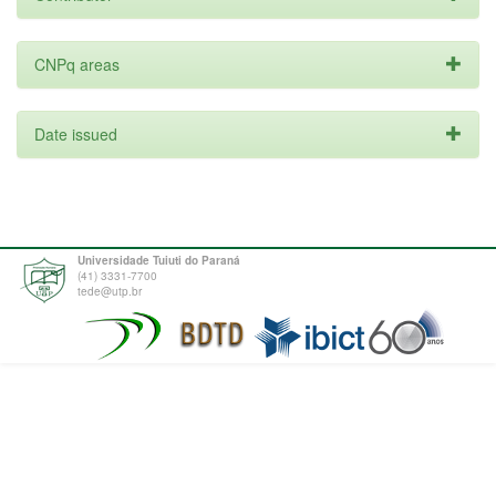
CNPq areas
Date issued
Universidade Tuiuti do Paraná
(41) 3331-7700
tede@utp.br