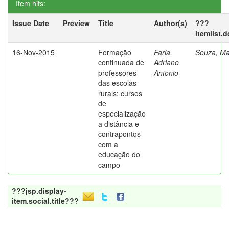
Item hits:
Issue Date
Preview
Title
Author(s)
???
itemlist.
16-Nov-2015
Formação
Faria,
Souza, Ma
continuada de
Adriano
professores
Antonio
das escolas
rurais: cursos
de
especialização
a distância e
contrapontos
com a
educação do
campo
???jsp.display-
item.social.title???