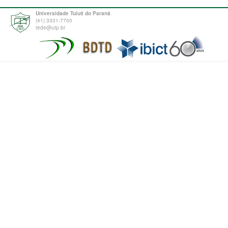
Universidade Tuiuti do Paraná
(41) 3331-7700
tede@utp.br