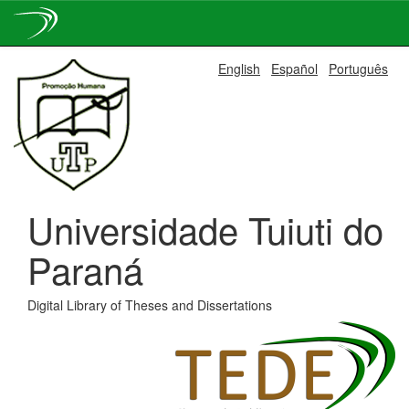
Skip
English
Español
Português
navigation
Universidade Tuiuti do
Paraná
Digital Library of Theses and Dissertations